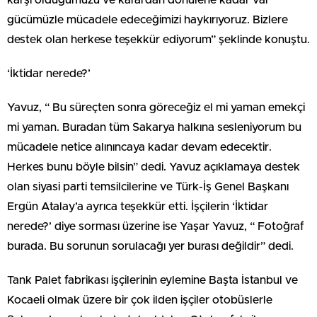
karşı olduğumuzu ve karardan dönülene kadar var
gücümüzle mücadele edeceğimizi haykırıyoruz. Bizlere
destek olan herkese teşekkür ediyorum” şeklinde konuştu.
‘İktidar nerede?’
Yavuz, “ Bu süreçten sonra göreceğiz el mi yaman emekçi
mi yaman. Buradan tüm Sakarya halkına sesleniyorum bu
mücadele netice alınıncaya kadar devam edecektir.
Herkes bunu böyle bilsin” dedi. Yavuz açıklamaya destek
olan siyasi parti temsilcilerine ve Türk-İş Genel Başkanı
Ergün Atalay’a ayrıca teşekkür etti. İşçilerin ‘İktidar
nerede?’ diye sorması üzerine ise Yaşar Yavuz, “ Fotoğraf
burada. Bu sorunun sorulacağı yer burası değildir” dedi.
Tank Palet fabrikası işçilerinin eylemine Başta İstanbul ve
Kocaeli olmak üzere bir çok ilden işçiler otobüslerle