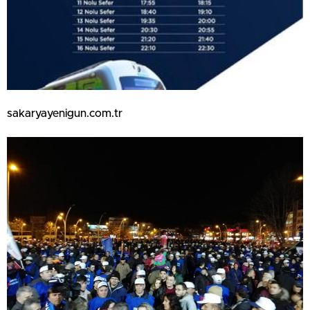
sakaryayenigun.com.tr