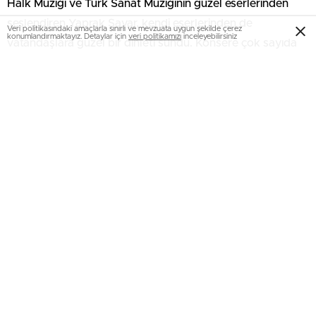
Halk Müziği ve Türk Sanat Müziğinin güzel eserlerinden
seslendiren Yaprak Sayar, kendi eserlerinden de
Veri politikasındaki amaçlarla sınırlı ve mevzuata uygun şekilde çerez
konumlandırmaktayız. Detaylar için
veri politikamızı
inceleyebilirsiniz
vatandaşlara güzel bir dinleti sundu. Konsere çok sayıda
sanatseverin yanı sıra Kültür ve Sosyal İşler Dairesi Başkanı
İbrahim Aktürk, Sosyal Hizmetler Dairesi Başkanı Davut
Yüce, Kültür ve Sanat Şube Müdürü Adem Turan katıldı.
Program sonunda Yaprak Sayar’a çiçek takdim edildi.