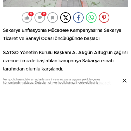
0
0
Sakarya Enflasyonla Mücadele Kampanyası’na Sakarya
Ticaret ve Sanayi Odası öncülüğünde başladı.
SATSO Yönetim Kurulu Başkanı A. Akgün Altuğ’un çağrısı
üzerine ilimizde başlatılan kampanya Sakarya esnafı
tarafından olumlu karşılandı.
Veri politikasındaki amaçlarla sınırlı ve mevzuata uygun şekilde çerez
Kampanya kapsamında gerçekleştirilen üye ziyaret
konumlandırmaktayız. Detaylar için
veri politikamızı
inceleyebilirsiniz
programına başta Başkan Altuğ olmak üzere Meclis
Başkanı Talip Kuriş, Yönetim Kurulu Üyeleri, Meclis Üyeleri,
Ticareti Geliştirme komisyon üyeleri, iştirak etti.
Basın Mensuplarının da takip ettiği program çerçevesinde
Başkan Altuğ ve beraberindeki heyet, Çark Caddesi, Dar