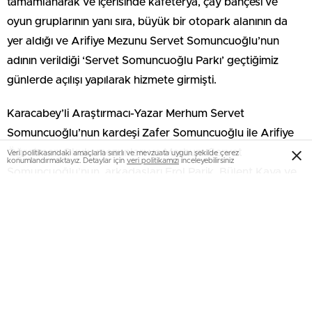
tamamlanarak ve içerisinde kafeterya, çay bahçesi ve
oyun gruplarının yanı sıra, büyük bir otopark alanının da
yer aldığı ve Arifiye Mezunu Servet Somuncuoğlu’nun
adının verildiği ‘Servet Somuncuoğlu Parkı’ geçtiğimiz
günlerde açılışı yapılarak hizmete girmişti.
Karacabey’li Araştırmacı-Yazar Merhum Servet
Somuncuoğlu’nun kardeşi Zafer Somuncuoğlu ile Arifiye
Öğretmen Okulu mezunları ve Merhum Servet
Veri politikasındaki amaçlarla sınırlı ve mevzuata uygun şekilde çerez
konumlandırmaktayız. Detaylar için
veri politikamızı
inceleyebilirsiniz
Somuncuoğlu’nun arkadaşları Erol Parik, Bülent Kaya ve
Altuğ Meşe geçtiğimiz günlerde açılışı yapılan Servet
Somuncuoğlu Parkı için Karcabey Belediye Başkanı Ali
Özkan’ı ziyaret ederek teşekkür ettiler.
Ziyarette karşılıklı memnuniyet duyguları ifade edildi.