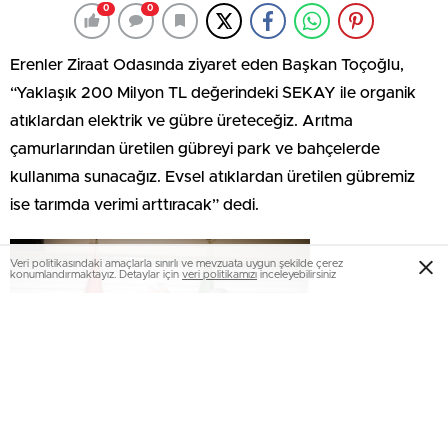
0
0
Erenler Ziraat Odasında ziyaret eden Başkan Toçoğlu,
“Yaklaşık 200 Milyon TL değerindeki SEKAY ile organik
atıklardan elektrik ve gübre üreteceğiz. Arıtma
çamurlarından üretilen gübreyi park ve bahçelerde
kullanıma sunacağız. Evsel atıklardan üretilen gübremiz
ise tarımda verimi arttıracak” dedi.
Veri politikasındaki amaçlarla sınırlı ve mevzuata uygun şekilde çerez
konumlandırmaktayız. Detaylar için
veri politikamızı
inceleyebilirsiniz