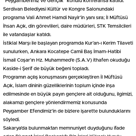
“Peygamberimiz ve Gençlik” konulu konferansa katıldı.
Serdivan Belediyesi Kültür ve Kongre Salonundaki
programa Vali Ahmet Hamdi Nayir’in yanı sıra; İl Müftüsü
İhsan Açık, din görevlileri, daire müdürleri, STK Temsilcileri
ile vatandaşlar katıldı.
İstiklal Marşı ile başlayan programda Kur’an-ı Kerim Tilaveti
sunulurken, Ankara Kocatepe Camii Baş İmam-Hatibi
İsmail Coşar’ın Hz. Muhammed’e (S.A.V) ithafen okuduğu
Kaside-i Şerif de büyük beğeni topladı.
Programın açılış konuşmasını gerçekleştiren İl Müftüsü
Açık, İslam dininin güzelliklerinin toplum içinde inşa
edilmesinde en büyük payın gençlere ait olduğunu, ilgimizi,
alakamızı gençlere yönlendirmemiz konusunda
Peygamber Efendimiz’in de bizlere işarette bulunduklarını
söyledi.
Sakarya’da bulunmaktan memnuniyet duyduğunu ifade