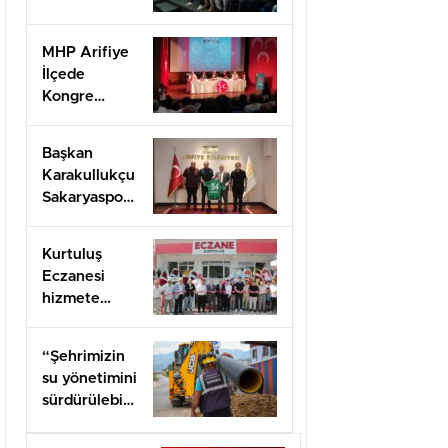
Kurulu listesi
belli oldu
MHP Arifiye
İlçede
Kongre
Heyecanı
başladı
Başkan
Karakullukçu
Sakaryaspor
yönetimini
ağırladı
Kurtuluş
Eczanesi
hizmete
açıldı
“Şehrimizin
su yönetimini
sürdürülebilir
hale taşımak
için