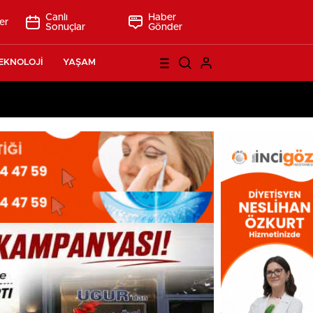
Canlı
Haber
er
Sonuçlar
Gönder
EKNOLOJİ
YAŞAM