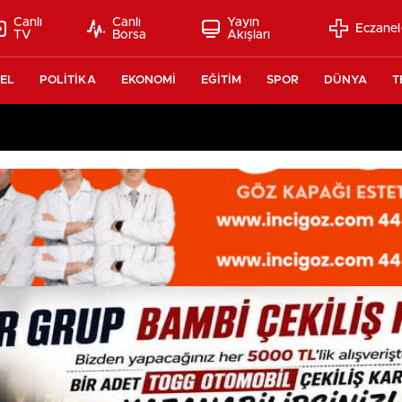
Canlı
Canlı
Yayın
Eczanel
TV
Borsa
Akışları
EL
POLİTİKA
EKONOMİ
EĞİTİM
SPOR
DÜNYA
T