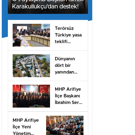
Karakullukçu’dan destek!
Terörsüz
Türkiye yasa
teklifi
komisyondan
geçti
Dünyanın
dört bir
yanından
misafirleri
ağırlayacak
MHP Arifiye
dev fuar için
İlçe Başkanı
geri sayım
İbrahim Sert
güven
tazeledi!
MHP Arifiye
İlçe Yeni
Yönetim