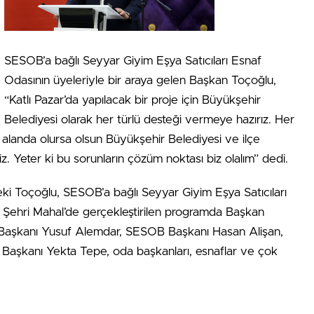
SESOB’a bağlı Seyyar Giyim Eşya Satıcıları Esnaf
Odasının üyeleriyle bir araya gelen Başkan Toçoğlu,
“Katlı Pazar’da yapılacak bir proje için Büyükşehir
Belediyesi olarak her türlü desteği vermeye hazırız. Her
alanda olursa olsun Büyükşehir Belediyesi ve ilçe
eriz. Yeter ki bu sorunların çözüm noktası biz olalım” dedi.
i Toçoğlu, SESOB’a bağlı Seyyar Giyim Eşya Satıcıları
i. Şehri Mahal’de gerçekleştirilen programda Başkan
e Başkanı Yusuf Alemdar, SESOB Başkanı Hasan Alişan,
 Başkanı Yekta Tepe, oda başkanları, esnaflar ve çok