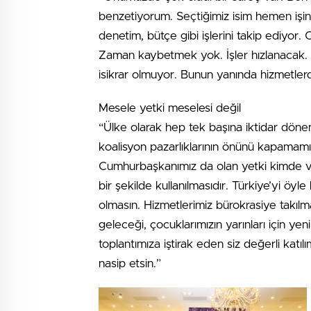
benzetiyorum. Seçtiğimiz isim hemen işini
denetim, bütçe gibi işlerini takip ediyo
Zaman kaybetmek yok. İşler hızlanacak. Si
isikrar olmuyor. Bunun yanında hizmetler
Mesele yetki meselesi değil
“Ülke olarak hep tek başına iktidar döneml
koalisyon pazarlıklarının önünü kapamamız 
Cumhurbaşkanımız da olan yetki kimde var
bir şekilde kullanılmasıdır. Türkiye’yi öyle
olmasın. Hizmetlerimiz bürokrasiye takılm
geleceği, çocuklarımızın yarınları için yen
toplantımıza iştirak eden siz değerli katıl
nasip etsin.”