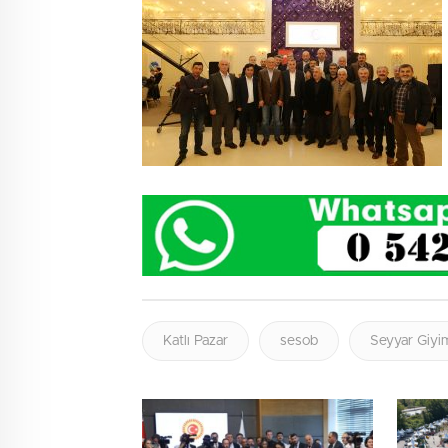
Katlı Pazar
sesob
Seyyar Giyim