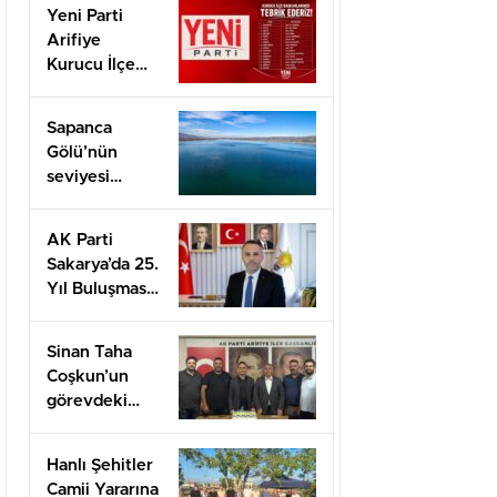
Yeni Parti
çalışıyoruz”
Arifiye
Kurucu İlçe
Başkanı Basri
Erol oldu
Sapanca
Gölü’nün
seviyesi
geçen yılın 11
santimetre
AK Parti
üzerinde
Sakarya’da 25.
Yıl Buluşması
Düzenlenecek
Sinan Taha
Coşkun’un
görevdeki
1.yılı coşkuyla
kutlandı.
Hanlı Şehitler
Camii Yararına