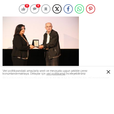
0
0
Veri politikasındaki amaçlarla sınırlı ve mevzuata uygun şekilde çerez
konumlandırmaktayız. Detaylar için
veri politikamızı
inceleyebilirsiniz
Büyükşehir Belediyesi ve SAÜEAH iş birliği ile düzenlenen
sağlık konferanslarında bu hafta ‘MS Hasta Okulu’
konuşuldu. SAÜEAH Nöroloji Uzmanı Doç. Dr. Dilcan
Kotan Dündar, “MS Hasta Okulunda hastalarımız bu bir
günlük okula gelerek daha fazla özgüven sahibi oluyor ve