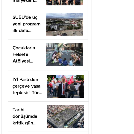
İtfaiye’den
uygulamalı
güvenlik
SUBÜ’de üç
eğitimi
yeni program
ilk defa
öğrenci
alacak
Çocuklarla
Felsefe
Atölyesi
kapılarını açtı
İYİ Parti’den
çerçeve yasa
tepkisi: “Türk
milletine
hesap
Tarihi
vereceksiniz”
dönüşümde
kritik gün
felaketin