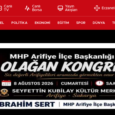
Canlı
Canlı
Yayın
Eczanel
TV
Borsa
Akışları
EL
POLİTİKA
EKONOMİ
EĞİTİM
SPOR
DÜNYA
T