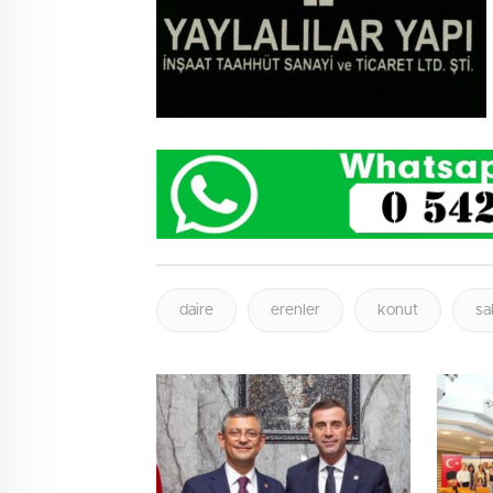
daire
erenler
konut
sa