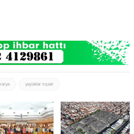
karya
yaylalılar inşaat