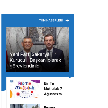
TÜM HABERLERİ
Yeni Parti Sakarya
Kurucu İl Başkanı olarak
görevlendirildi
Bir Tır
Mutluluk 7
Ağustos’ta
Arifiye’de!
Fırtına