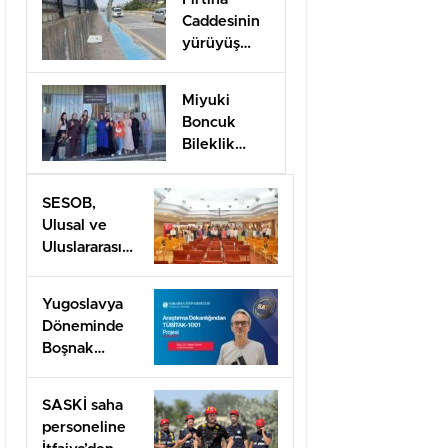
Caddesinin
yürüyüş
yolları ilgi
bekliyor!
Miyuki
Boncuk
Bileklik
Yapımını
öğrendiler
SESOB,
Ulusal ve
Uluslararası
Projeler İçin
İş Birliği
Yugoslavya
Ağını
Döneminde
Güçlendiriyor
Boşnak
Kimliğine
TÜBİTAK
SASKİ saha
1001 Desteği
personeline