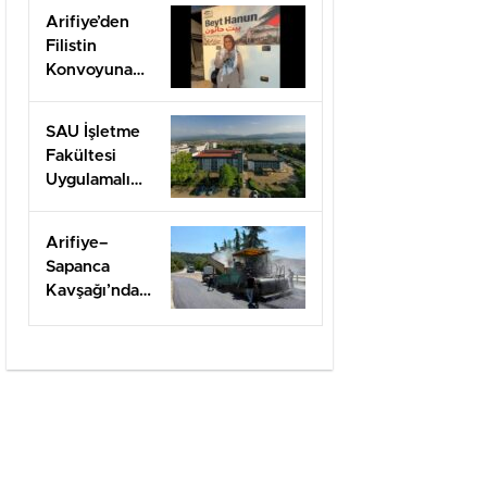
yıldönümü
Arifiye’den
olan 17
Filistin
Ağustos
Konvoyuna
dahil oldu
SAU İşletme
Fakültesi
Uygulamalı
Eğitimle İş
Dünyasına
Arifiye–
Hazırlıyor
Sapanca
Kavşağı’nda
onarım
çalışması