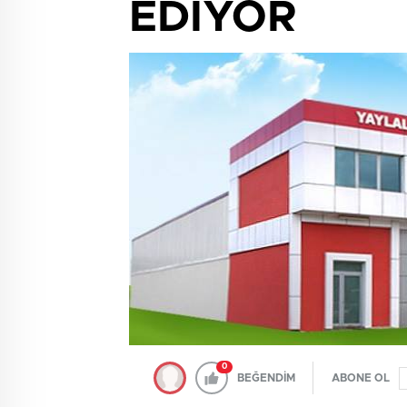
EDİYOR
0
BEĞENDİM
ABONE OL