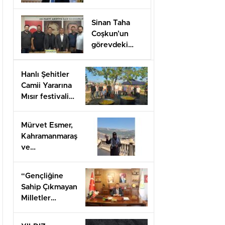
Düzenlenecek
Sinan Taha
Coşkun’un
görevdeki
1.yılı coşkuyla
kutlandı.
Hanlı Şehitler
Camii Yararına
Mısır festivali
düzenlendi
Mürvet Esmer,
Kahramanmaraş
ve
Gaziantep’ten
Arifiye’lilere
“Gençliğine
mesaj
Sahip Çıkmayan
gönderdi.
Milletler
Geleceğini İnşa
Edemez”