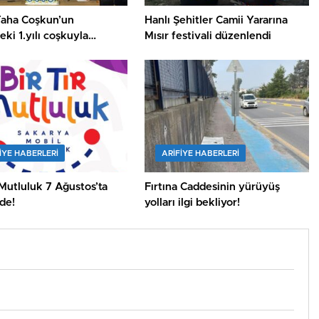
Taha Coşkun’un
Hanlı Şehitler Camii Yararına
ki 1.yılı coşkuyla
Mısır festivali düzenlendi
ı.
IYE HABERLERI
ARIFIYE HABERLERI
 Mutluluk 7 Ağustos’ta
Fırtına Caddesinin yürüyüş
’de!
yolları ilgi bekliyor!