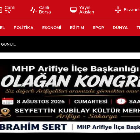
Canlı
Canlı
Yayın
Eczanel
TV
Borsa
Akışları
EL
POLİTİKA
EKONOMİ
EĞİTİM
SPOR
DÜNYA
T
 GÜNÜ!..