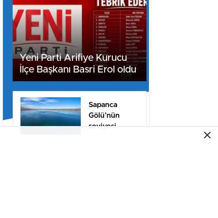
Yeni Parti Arifiye Kurucu
İlçe Başkanı Basri Erol oldu
Sapanca
Gölü’nün
seviyesi
geçen yılın 11
santimetre
AK Parti
üzerinde
Sakarya’da 25.
Yıl Buluşması
Düzenlenecek
Sinan Taha
Coşkun’un