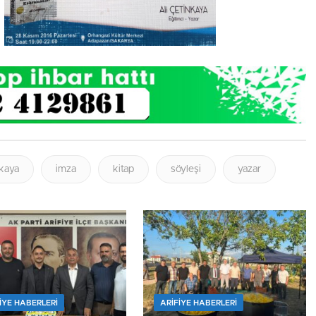
nkaya
imza
kitap
söyleşi
yazar
IYE HABERLERI
ARIFIYE HABERLERI