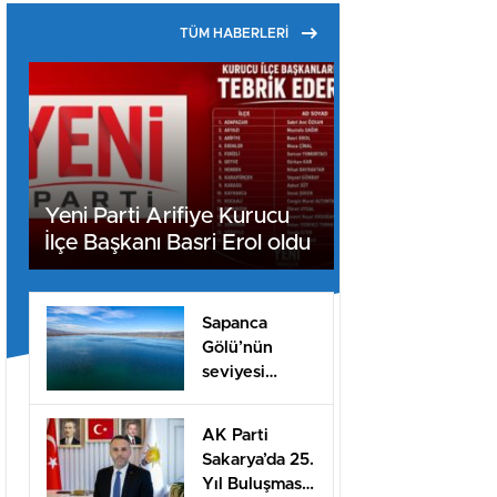
TÜM HABERLERİ
Yeni Parti Arifiye Kurucu
İlçe Başkanı Basri Erol oldu
Sapanca
Gölü’nün
seviyesi
geçen yılın 11
santimetre
AK Parti
üzerinde
Sakarya’da 25.
Yıl Buluşması