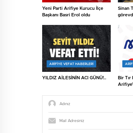
Yeni Parti Arifiye Kurucu İlçe
Sinan 
Başkanı Basri Erol oldu
görevde
kutland
ARIFIYE VEFAT HABERLERI
ARIF
YILDIZ AİLESİNİN ACI GÜNÜ!..
Bir Tır
Arifiye