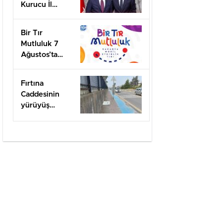
Kurucu İl
Başkanı olarak
görevlendirildi
Bir Tır
Mutluluk 7
Ağustos’ta
Arifiye’de!
Fırtına
Caddesinin
yürüyüş
yolları ilgi
bekliyor!