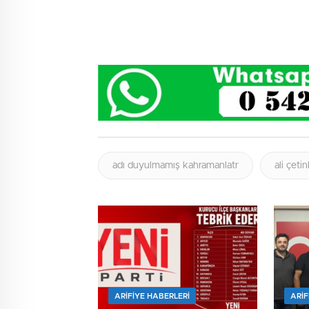
adı duyulmamış kahramanlatr
ali çeti
ARIFIYE HABERLERI
ARIF