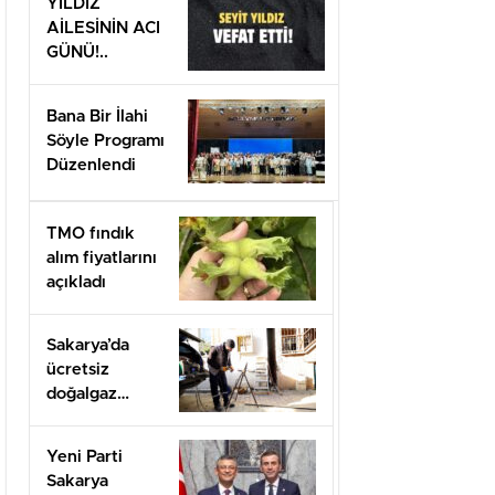
YILDIZ
AİLESİNİN ACI
GÜNÜ!..
Bana Bir İlahi
Söyle Programı
Düzenlendi
TMO fındık
alım fiyatlarını
açıkladı
Sakarya’da
ücretsiz
doğalgaz
desteği için
başvurular
Yeni Parti
başladı
Sakarya