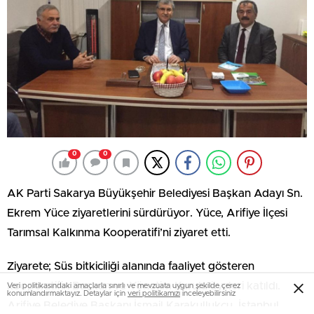
0
0
AK Parti Sakarya Büyükşehir Belediyesi Başkan Adayı Sn.
Ekrem Yüce ziyaretlerini sürdürüyor. Yüce, Arifiye İlçesi
Tarımsal Kalkınma Kooperatifi’ni ziyaret etti.
Ziyarete; Süs bitkiciliği alanında faaliyet gösteren
kooperatifin Başkan ve Yönetim Kurulu üyeleri katıldı.
Veri politikasındaki amaçlarla sınırlı ve mevzuata uygun şekilde çerez
konumlandırmaktayız. Detaylar için
veri politikamızı
inceleyebilirsiniz
Arifiye Belediye Başkanı İsmail Karakullukçu, İstanbul