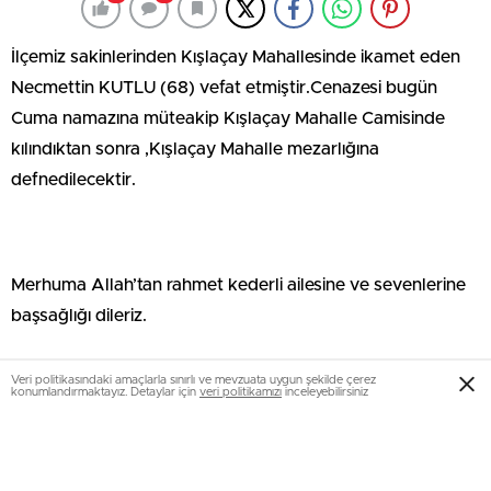
İlçemiz sakinlerinden Kışlaçay Mahallesinde ikamet eden
Necmettin KUTLU (68) vefat etmiştir.Cenazesi bugün
Cuma namazına müteakip Kışlaçay Mahalle Camisinde
kılındıktan sonra ,Kışlaçay Mahalle mezarlığına
defnedilecektir.
Merhuma Allah’tan rahmet kederli ailesine ve sevenlerine
başsağlığı dileriz.
Veri politikasındaki amaçlarla sınırlı ve mevzuata uygun şekilde çerez
konumlandırmaktayız. Detaylar için
veri politikamızı
inceleyebilirsiniz