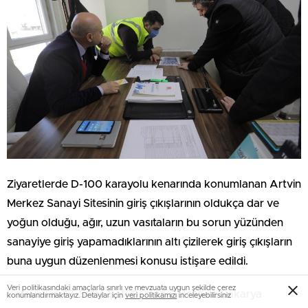
Ziyaretlerde D-100 karayolu kenarında konumlanan Artvin
Merkez Sanayi Sitesinin giriş çıkışlarının oldukça dar ve
yoğun olduğu, ağır, uzun vasıtaların bu sorun yüzünden
sanayiye giriş yapamadıklarının altı çizilerek giriş çıkışların
buna uygun düzenlenmesi konusu istişare edildi.
Veri politikasındaki amaçlarla sınırlı ve mevzuata uygun şekilde çerez
Karayolları 17. Şube Şefi Osman Gülcan ile Sakarya
konumlandırmaktayız. Detaylar için
veri politikamızı
inceleyebilirsiniz