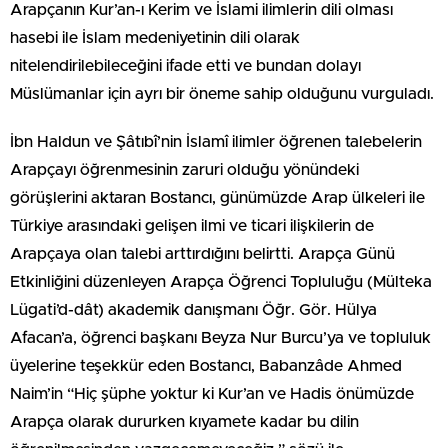
Arapçanın Kur’an-ı Kerim ve İslami ilimlerin dili olması
hasebi ile İslam medeniyetinin dili olarak
nitelendirilebileceğini ifade etti ve bundan dolayı
Müslümanlar için ayrı bir öneme sahip olduğunu vurguladı.
İbn Haldun ve Şâtıbî’nin İslamî ilimler öğrenen talebelerin
Arapçayı öğrenmesinin zaruri olduğu yönündeki
görüşlerini aktaran Bostancı, günümüzde Arap ülkeleri ile
Türkiye arasındaki gelişen ilmi ve ticari ilişkilerin de
Arapçaya olan talebi arttırdığını belirtti. Arapça Günü
Etkinliğini düzenleyen Arapça Öğrenci Topluluğu (Mülteka
Lügati’d-dât) akademik danışmanı Öğr. Gör. Hülya
Afacan’a, öğrenci başkanı Beyza Nur Burcu’ya ve topluluk
üyelerine teşekkür eden Bostancı, Babanzâde Ahmed
Naim’in “Hiç şüphe yoktur ki Kur’an ve Hadis önümüzde
Arapça olarak dururken kıyamete kadar bu dilin