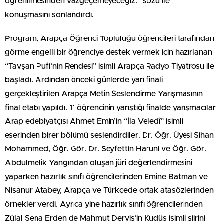
öğrenilmesinden vazgeçemeyeceğiz.” sözü ile
konuşmasını sonlandırdı.
Program, Arapça Öğrenci Topluluğu öğrencileri tarafından
görme engelli bir öğrenciye destek vermek için hazırlanan
“Tavşan Pufi’nin Rendesi” isimli Arapça Radyo Tiyatrosu ile
başladı. Ardından önceki günlerde yarı finali
gerçekleştirilen Arapça Metin Seslendirme Yarışmasının
final etabı yapıldı. 11 öğrencinin yarıştığı finalde yarışmacılar
Arap edebiyatçısı Ahmet Emin’in “İla Veledî” isimli
eserinden birer bölümü seslendirdiler. Dr. Öğr. Üyesi Sihan
Mohammed, Öğr. Gör. Dr. Seyfettin Haruni ve Öğr. Gör.
Abdulmelik Yangın’dan oluşan jüri değerlendirmesini
yaparken hazırlık sınıfı öğrencilerinden Emine Batman ve
Nisanur Atabey, Arapça ve Türkçede ortak atasözlerinden
örnekler verdi. Ayrıca yine hazırlık sınıfı öğrencilerinden
Zülal Sena Erden de Mahmut Derviş’in Kudüs isimli şiirini