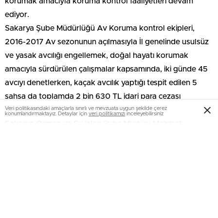
korumak amacıyla koruma kontrol faaliyetleri devam
ediyor.
Sakarya Şube Müdürlüğü Av Koruma kontrol ekipleri,
2016-2017 Av sezonunun açılmasıyla İl genelinde usulsüz
ve yasak avcılığı engellemek, doğal hayatı korumak
amacıyla sürdürülen çalışmalar kapsamında, iki günde 45
avcıyı denetlerken, kaçak avcılık yaptığı tespit edilen 5
şahsa da toplamda 2 bin 630 TL idari para cezası
Veri politikasındaki amaçlarla sınırlı ve mevzuata uygun şekilde çerez
uygulandı.
konumlandırmaktayız. Detaylar için
veri politikamızı
inceleyebilirsiniz
Sakarya Orman ve Su İşleri Şube Müdürü Mehmet
Yurtgan, “Türkiye genelinde kotalı avcılık ve Avlak
sistemine geçildi. Bu kapsamda ava çıkmak isteyen
avcılarımız internet üzerinden (AVBİS) avlanacağı avlağı ve
av yapacağı türü seçebilecek. Bu uygulama ile avlak
bazında sürdürülebilirlik ve tür bazında da çeşitlik
zenginleşecektir. Avcılarımızın internet üzerinden kota