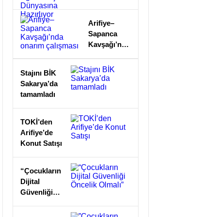
Eğitimle İş
Dünyasına
Arifiye–
Hazırlıyor
Sapanca
Kavşağı’nda
onarım
çalışması
Stajını BİK
Sakarya’da
tamamladı
TOKİ’den
Arifiye’de
Konut Satışı
“Çocukların
Dijital
Güvenliği
Öncelik
Olmalı”