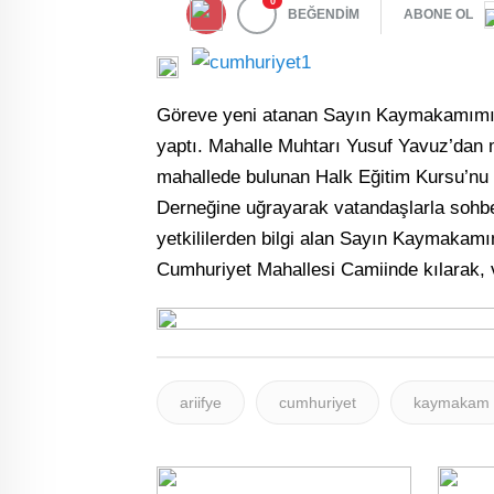
0
BEĞENDİM
ABONE OL
Göreve yeni atanan Sayın Kaymakamımız 
yaptı. Mahalle Muhtarı Yusuf Yavuz’dan m
mahallede bulunan Halk Eğitim Kursu’nu z
Derneğine uğrayarak vatandaşlarla sohbet 
yetkililerden bilgi alan Sayın Kaymaka
Cumhuriyet Mahallesi Camiinde kılarak, v
ariifye
cumhuriyet
kaymakam