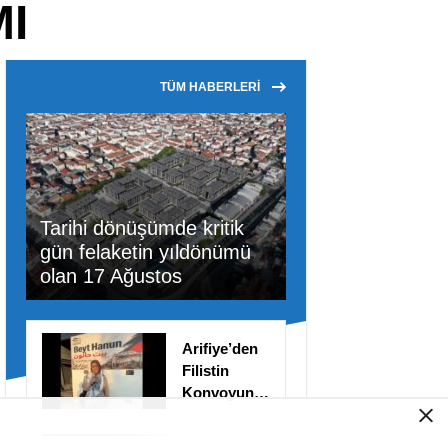
I
TÜM HABERLERİ
Tarihi dönüşümde kritik
gün felaketin yıldönümü
olan 17 Ağustos
Arifiye’den
Filistin
Konvoyuna
dahil oldu