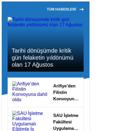
TÜM HABERLERİ
Tarihi dönüşümde kritik
gün felaketin yıldönümü
olan 17 Ağustos
Arifiye’den
Filistin
Konvoyuna
dahil oldu
SAU İşletme
Fakültesi
Uygulamalı