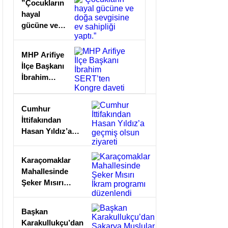
”Çocukların
hayal
gücüne ve
doğa
sevgisine ev
MHP Arifiye
sahipliği
İlçe Başkanı
yaptı.”
İbrahim
SERT’ten
Kongre
Cumhur
daveti
İttifakından
Hasan Yıldız’a
geçmiş olsun
ziyareti
Karaçomaklar
Mahallesinde
Şeker Mısırı
İkram programı
düzenlendi
Başkan
Karakullukçu’dan