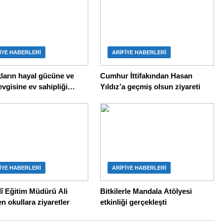
IYE HABERLERI
ARIFIYE HABERLERI
al gücüne ve
Cumhur İttifakından Hasan
vgisine ev sahipliği
Yıldız’a geçmiş olsun ziyareti
IYE HABERLERI
ARIFIYE HABERLERI
llî Eğitim Müdürü Ali
Bitkilerle Mandala Atölyesi
n okullara ziyaretler
etkinliği gerçekleşti