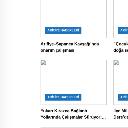
ARIFIYE HABERLERI
ARIF
Arifiye–Sapanca Kavşağı’nda
”Çocukların hay
onarım çalışması
doğa se
yaptı.”
ARIFIYE HABERLERI
ARIF
Yukarı Kirazca Bağlantı
İlçe Mi
Yollarında Çalışmalar Sürüyor: 2
Dere’de
Yeni Köprü Yapılıyor