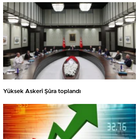
Yüksek Askerî Şûra toplandı