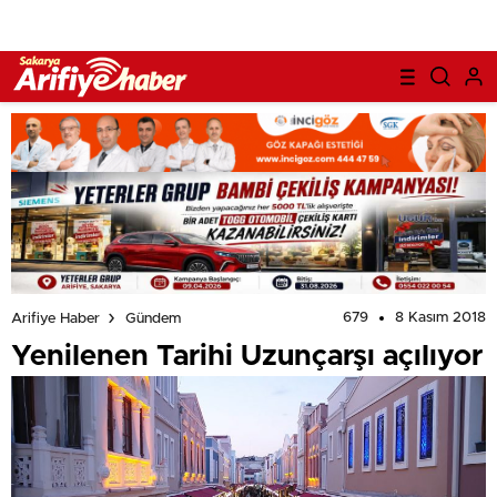
679
8 Kasım 2018
Arifiye Haber
Gündem
Yenilenen Tarihi Uzunçarşı açılıyor