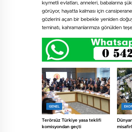
kıymetli evlatları, anneleri, babalarına şük
görüyor, hayatta kalması için cansiperane
gözlerini açan bir bebekle yeniden doğuyo
teminatı, kahramanlarımıza gönülden teş
GENEL
EKO
Terörsüz Türkiye yasa teklifi
Dünyan
komisyondan geçti
misafir