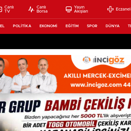
Canlı
Canlı
Yayın
Eczanel
TV
Borsa
Akışları
EL
POLİTİKA
EKONOMİ
EĞİTİM
SPOR
DÜNYA
T