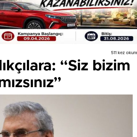
511 kez okun
ıkçılara: “Siz bizim
mızsınız”