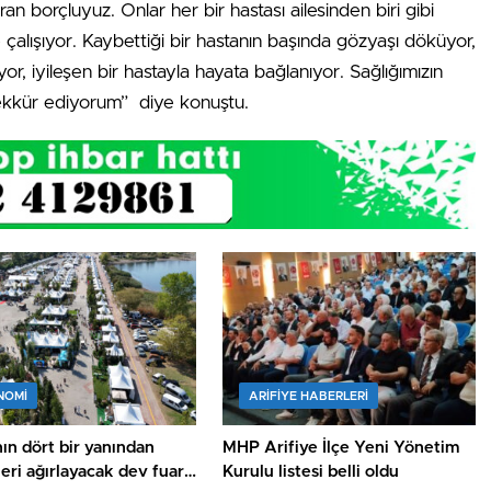
ran borçluyuz. Onlar her bir hastası ailesinden biri gibi
 çalışıyor. Kaybettiği bir hastanın başında gözyaşı döküyor,
r, iyileşen bir hastayla hayata bağlanıyor. Sağlığımızın
ekkür ediyorum” diye konuştu.
NOMİ
ARIFIYE HABERLERI
ın dört bir yanından
MHP Arifiye İlçe Yeni Yönetim
leri ağırlayacak dev fuar
Kurulu listesi belli oldu