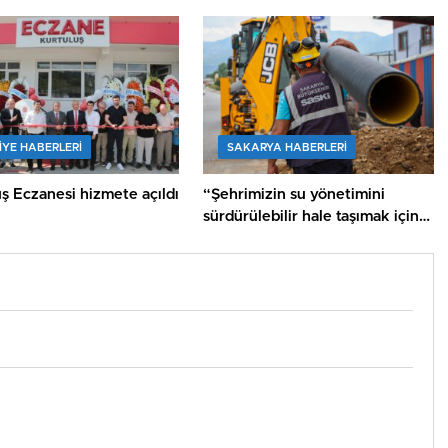
ri sayım
IYE HABERLERI
SAKARYA HABERLERI
ş Eczanesi hizmete açıldı
“Şehrimizin su yönetimini
sürdürülebilir hale taşımak için
çalışıyoruz”