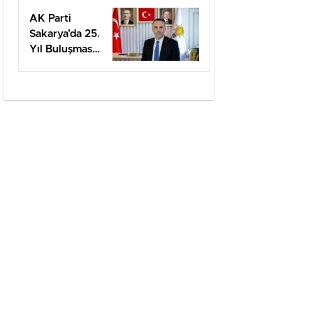
santimetre
AK Parti
üzerinde
Sakarya’da 25.
Yıl Buluşması
Düzenlenecek