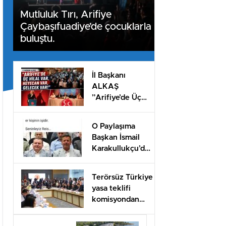
Mutluluk Tırı, Arifiye
Çaybaşıfuadiye’de çocuklarla
buluştu.
İl Başkanı
ALKAŞ
”Arifiye’de Üç
Hilal var,
heyecan var,
O Paylaşıma
gelecek var!
Başkan İsmail
Karakullukçu’dan
destek!
Terörsüz Türkiye
yasa teklifi
komisyondan
geçti