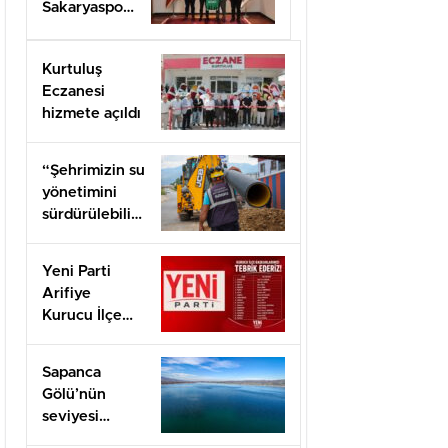
Sakaryaspor
yönetimini
ağırladı
Kurtuluş
Eczanesi
hizmete açıldı
“Şehrimizin su
yönetimini
sürdürülebilir
hale taşımak
için
Yeni Parti
çalışıyoruz”
Arifiye
Kurucu İlçe
Başkanı Basri
Erol oldu
Sapanca
Gölü’nün
seviyesi
geçen yılın 11