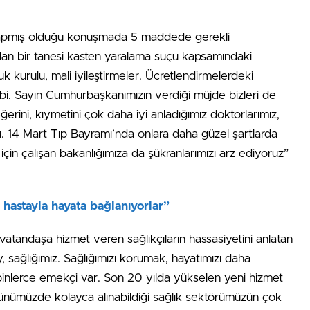
yapmış olduğu konuşmada 5 maddede gerekli
nlardan bir tanesi kasten yaralama suçu kapsamındaki
uk kurulu, mali iyileştirmeler. Ücretlendirmelerdeki
gibi. Sayın Cumhurbaşkanımızın verdiği müjde bizleri de
erini, kıymetini çok daha iyi anladığımız doktorlarımız,
ü. 14 Mart Tıp Bayramı’nda onlara daha güzel şartlarda
için çalışan bakanlığımıza da şükranlarımızı arz ediyoruz”
r hastayla hayata bağlanıyorlar”
 vatandaşa hizmet veren sağlıkçıların hassasiyetini anlatan
 sağlığımız. Sağlığımızı korumak, hayatımızı daha
 binlerce emekçi var. Son 20 yılda yükselen yeni hizmet
günümüzde kolayca alınabildiği sağlık sektörümüzün çok