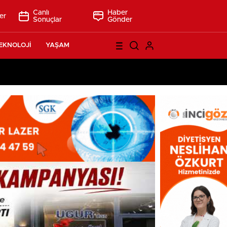
Canlı
Haber
er
Sonuçlar
Gönder
EKNOLOJİ
YAŞAM