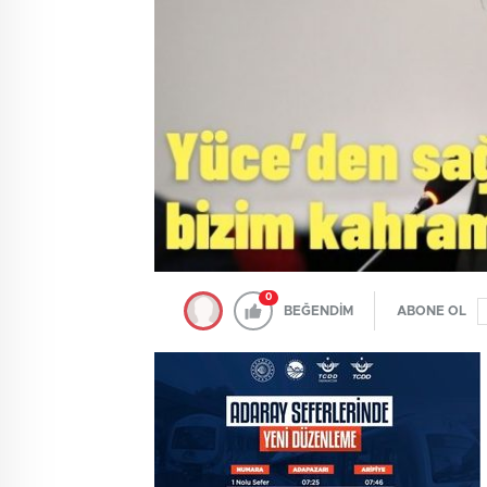
0
BEĞENDİM
ABONE OL