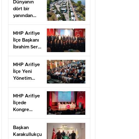
Dünyanın
dört bir
yanından
misafirleri
ağırlayacak
MHP Arifiye
dev fuar için
İlçe Başkanı
geri sayım
İbrahim Sert
güven
tazeledi!
MHP Arifiye
İlçe Yeni
Yönetim
Kurulu listesi
belli oldu
MHP Arifiye
İlçede
Kongre
Heyecanı
başladı
Başkan
Karakullukçu