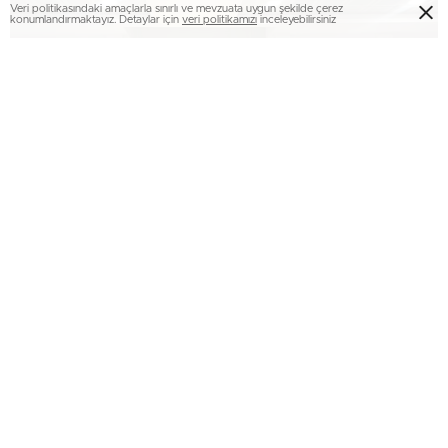
Veri politikasındaki amaçlarla sınırlı ve mevzuata uygun şekilde çerez
konumlandırmaktayız. Detaylar için
veri politikamızı
inceleyebilirsiniz
Can Düğün salonunda yeşillikler içerisinde gerçekleşen
düğün cemiyetine; Çatalbaş ve Onaran Ailelerinin yakınları
ile Öğretmen Okulundan arkadaş grupları katıldı.