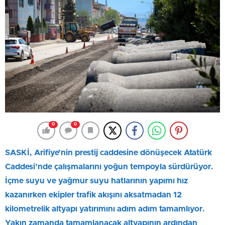
0
0
SASKİ, Arifiye’nin prestij caddesine dönüşecek Atatürk
Caddesi’nde çalışmalarını yoğun tempoyla sürdürüyor.
İçme suyu ve yağmur suyu hatlarının yapımı hız
kazanırken ekipler trafik akışını aksatmadan 12
kilometrelik altyapı yatırımını adım adım tamamlıyor.
Yakın zamanda tamamlanacak altyapının ardından