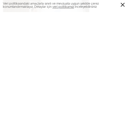
Veri politikasındaki amaçlarla sınırlı ve mevzuata uygun şekilde çerez
konumlandırmaktayız. Detaylar için
veri politikamızı
inceleyebilirsiniz
SAÜ Sabahattin Zaim Konferans Salonu’nda düzenlenen
açılış dersine Vali Balkanlıoğlu’nun yanı sıra; Cumhuriyet
Başsavcısı Lütfi Dursun, Rektör Vekili Prof. Dr. Temel
Gürdal, akademisyenler ve öğrenciler katıldı.
İlk derslerinde öğrencileri yalnız bırakmayan ve kendisinin
de Hukuk Fakültesini bitirdiğini, bir nevi meslektaş
olduklarını ifade eden Vali Balkanlıoğlu, ilk dersi veren
Marmara Üniversitesinden Prof. Dr. Ahmet Gökcen ile
İstanbul Hukuk Fakültesinden birlikte mezun olduklarını ve
güzel yerlerde gördüklerinden dolayı gururlandıklarını
belirterek, “Mesleğin zirvesine ulaşıp aynı zamanda HSK