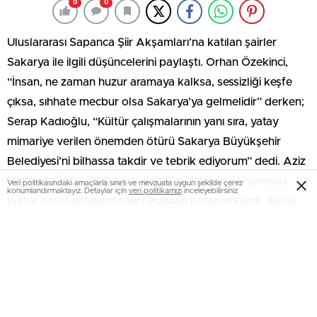
0
0
Uluslararası Sapanca Şiir Akşamları’na katılan şairler
Sakarya ile ilgili düşüncelerini paylaştı. Orhan Özekinci,
“İnsan, ne zaman huzur aramaya kalksa, sessizliği keşfe
çıksa, sıhhate mecbur olsa Sakarya’ya gelmelidir” derken;
Serap Kadıoğlu, “Kültür çalışmalarının yanı sıra, yatay
mimariye verilen önemden ötürü Sakarya Büyükşehir
Belediyesi’ni bilhassa takdir ve tebrik ediyorum” dedi. Aziz
Mahmut Öncel, “Sakarya; doğal güzelliklerinin yanında
Veri politikasındaki amaçlarla sınırlı ve mevzuata uygun şekilde çerez
konumlandırmaktayız. Detaylar için
veri politikamızı
inceleyebilirsiniz
kültür sanat anlayışındaki çizgisiyle bizleri etkiledi. Kültür
sanata verilen önem Türkiye’deki tüm belediyelere örnek
olmalı” dedi.
Sakarya Büyükşehir Belediyesi tarafından bu yıl 18.’si
düzenlenen Uluslararası Sapanca Şiir Akşamları’na katılan
şairler Sakarya’yla ilgili düşüncelerini paylaştı.