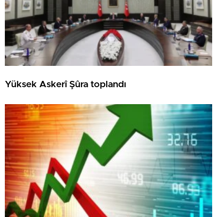
Yüksek Askerî Şûra toplandı