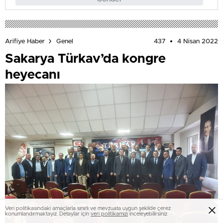
437
4 Nisan 2022
Arifiye Haber
Genel
Sakarya Türkav’da kongre
heyecanı
Veri politikasındaki amaçlarla sınırlı ve mevzuata uygun şekilde çerez
konumlandırmaktayız. Detaylar için
veri politikamızı
inceleyebilirsiniz