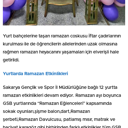
Yurt bahçelerine taşan ramazan coskusu İftar çadırlarının
kurulması ile de öğrencilerin ailelerinden uzak olmasına
rağmen ramazan heyacanını yaşamaları için elverişli hale
getirildi.
Yurtlarda Ramazan Etkinlikleri
Sakarya Gençlik ve Spor İl Müdürlüğüne bağlı 12 yurtta
ramazan etkinlikleri devam ediyor. Ramazan ayı boyunca
GSB yurtlarında “Ramazan Eğlenceleri” kapsamında
sokak oyunları,şişme balon,dart,Ramazan
şerbeti,Ramazan Davulcusu, patlamış mısır, matrak ve
hacivat karagöz gibi birbirinden farklı etkinlikler tüm GSB