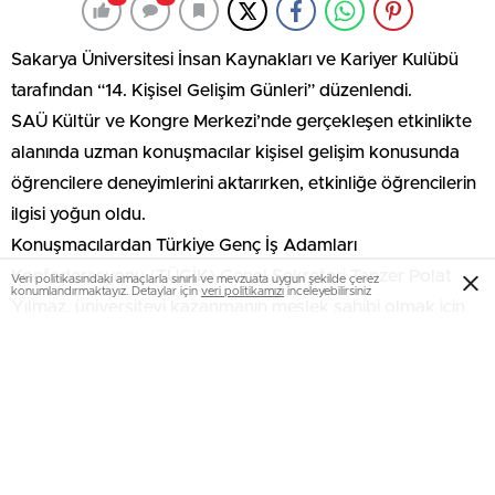
Sakarya Üniversitesi İnsan Kaynakları ve Kariyer Kulübü
tarafından “14. Kişisel Gelişim Günleri” düzenlendi.
SAÜ Kültür ve Kongre Merkezi’nde gerçekleşen etkinlikte
alanında uzman konuşmacılar kişisel gelişim konusunda
öğrencilere deneyimlerini aktarırken, etkinliğe öğrencilerin
ilgisi yoğun oldu.
Konuşmacılardan Türkiye Genç İş Adamları
Konfederasyonu (TÜGİK) Genel Sekreteri Tanzer Polat
Veri politikasındaki amaçlarla sınırlı ve mevzuata uygun şekilde çerez
konumlandırmaktayız. Detaylar için
veri politikamızı
inceleyebilirsiniz
Yılmaz, üniversiteyi kazanmanın meslek sahibi olmak için
yeterli olmayacağını ifade etti. Meslek edinme konusunda
öğrencilere özellikle sabırlı olmaları tavsiyesinde bulunan
Yılmaz, “En önemli yanılgılarımızdan bir tanesi, üniversiteyi
kazanmayla yolun büyük bir kısmının kat edilmiş
sanılmasıdır. Üniversite kazanmış olmak, sizi ne iş sahibi ne
de kariyer sahibi yapar. Üniversitenin asıl amacı, bilgiyi