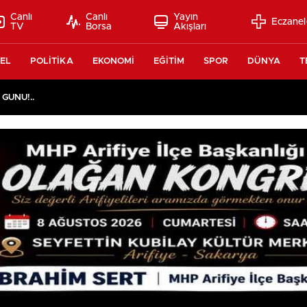
Canlı
Canlı
Yayın
Eczanel
TV
Borsa
Akışları
EL
POLİTİKA
EKONOMİ
EĞİTİM
SPOR
DÜNYA
T
 GÜNÜ!..