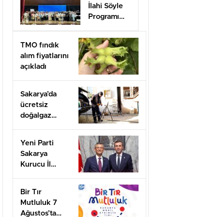
İlahi Söyle
Programı
Düzenlendi
TMO fındık
alım fiyatlarını
açıkladı
Sakarya’da
ücretsiz
doğalgaz
desteği için
başvurular
Yeni Parti
başladı
Sakarya
Kurucu İl
Başkanı olarak
görevlendirildi
Bir Tır
Mutluluk 7
Ağustos’ta