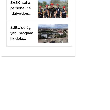
SASKİ saha
1001 Desteği
personeline
İtfaiye’den
uygulamalı
güvenlik
SUBÜ’de üç
eğitimi
yeni program
ilk defa
öğrenci
alacak