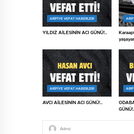
ARIFIYE VEFAT HABERLERI
ARIF
YILDIZ AİLESİNİN ACI GÜNÜ!..
Karaapt
yaşayan
ARIFIYE VEFAT HABERLERI
ARIF
AVCI AİLESİNİN ACI GÜNÜ!..
ODABA
GÜNÜ!.