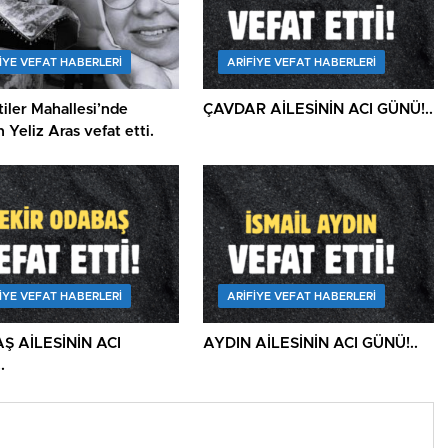
IYE VEFAT HABERLERI
ARIFIYE VEFAT HABERLERI
iler Mahallesi’nde
ÇAVDAR AİLESİNİN ACI GÜNÜ!..
 Yeliz Aras vefat etti.
IYE VEFAT HABERLERI
ARIFIYE VEFAT HABERLERI
Ş AİLESİNİN ACI
AYDIN AİLESİNİN ACI GÜNÜ!..
.