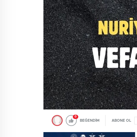
0
BEĞENDİM
ABONE OL