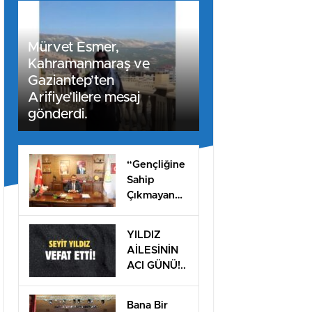
Mürvet Esmer,
Kahramanmaraş ve
Gaziantep’ten
Arifiye’lilere mesaj
gönderdi.
“Gençliğine
Sahip
Çıkmayan
Milletler
Geleceğini
YILDIZ
İnşa
AİLESİNİN
Edemez”
ACI GÜNÜ!..
Bana Bir