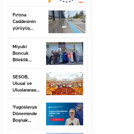
Arifiye’de!
Fırtına
Caddesinin
yürüyüş
yolları ilgi
bekliyor!
Miyuki
Boncuk
Bileklik
Yapımını
öğrendiler
SESOB,
Ulusal ve
Uluslararası
Projeler İçin
İş Birliği
Yugoslavya
Ağını
Döneminde
Güçlendiriyor
Boşnak
Kimliğine
TÜBİTAK