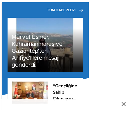
TÜM HABERLERİ
Mürvet Esmer,
Kahramanmaraş ve
Gaziantep’ten
Arifiye’lilere mesaj
gönderdi.
“Gençliğine
Sahip
Çıkmayan
Milletler
Geleceğini
YILDIZ
İnşa
AİLESİNİN
Edemez”
ACI GÜNÜ!..