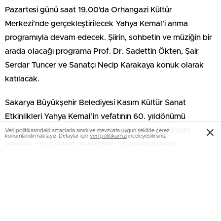
Pazartesi günü saat 19.00’da Orhangazi Kültür
Merkezi’nde gerçekleştirilecek Yahya Kemal’i anma
programıyla devam edecek. Şiirin, sohbetin ve müziğin bir
arada olacağı programa Prof. Dr. Sadettin Ökten, Şair
Serdar Tuncer ve Sanatçı Necip Karakaya konuk olarak
katılacak.
Sakarya Büyükşehir Belediyesi Kasım Kültür Sanat
Etkinlikleri Yahya Kemal’in vefatının 60. yıldönümü
dolayısıyla düzenlenecek anma programıyla devam
Veri politikasındaki amaçlarla sınırlı ve mevzuata uygun şekilde çerez
konumlandırmaktayız. Detaylar için
veri politikamızı
inceleyebilirsiniz
edecek. Şiir, sohbet ve müziğin bir arada olacağı
programda Prof. Dr. Sadettin Ökten Yahya Kemal’i
anlatacak. Moderatörlüğünü Şair Serdar Tuncer’in
üstleneceği programda Necip Karakaya müzik dinletisi
sunacak. Kültür ve Sosyal İşler Dairesi Başkanlığı’ndan
yapılan açıklamada, “12 Kasım Pazartesi günü saat