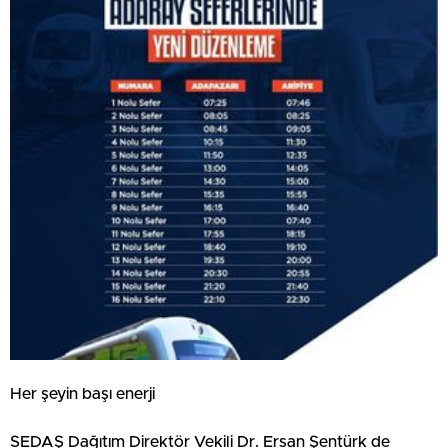
Her şeyin başı enerji
SEDAŞ Dağıtım Direktör Vekili Dr. Ersan Şentürk de