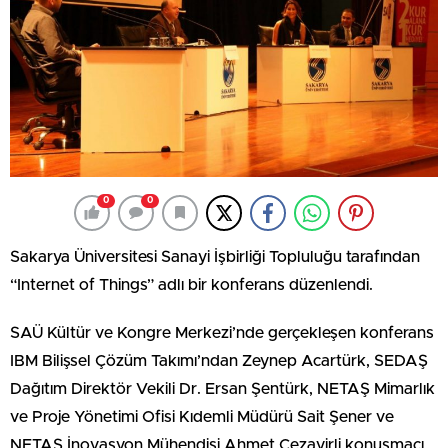
0
0
Sakarya Üniversitesi Sanayi İşbirliği Topluluğu tarafından
“Internet of Things” adlı bir konferans düzenlendi.
SAÜ Kültür ve Kongre Merkezi’nde gerçekleşen konferans
IBM Bilişsel Çözüm Takımı’ndan Zeynep Acartürk, SEDAŞ
Dağıtım Direktör Vekili Dr. Ersan Şentürk, NETAŞ Mimarlık
ve Proje Yönetimi Ofisi Kıdemli Müdürü Sait Şener ve
NETAŞ İnovasyon Mühendisi Ahmet Cezayirli konuşmacı