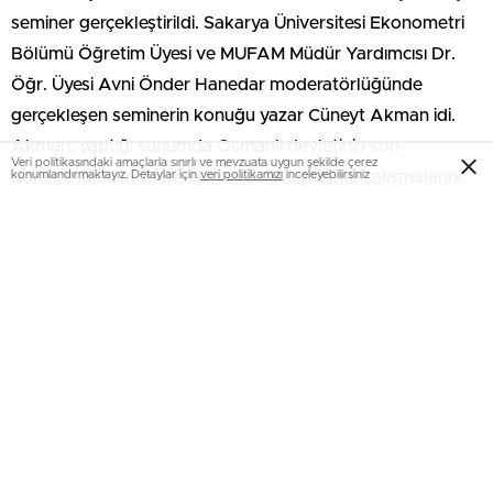
seminer gerçekleştirildi. Sakarya Üniversitesi Ekonometri
Bölümü Öğretim Üyesi ve MUFAM Müdür Yardımcısı Dr.
Öğr. Üyesi Avni Önder Hanedar moderatörlüğünde
gerçekleşen seminerin konuğu yazar Cüneyt Akman idi.
Akman, yaptığı sunumda Osmanlı devletinin son
Veri politikasındaki amaçlarla sınırlı ve mevzuata uygun şekilde çerez
dönemindeki modernleşme ve sanayileşme çalışmalarını
konumlandırmaktayız. Detaylar için
veri politikamızı
inceleyebilirsiniz
modernizm bağlamında değerlendirdi.