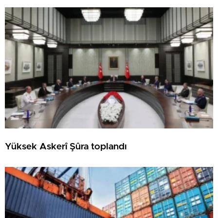
Yüksek Askerî Şûra toplandı