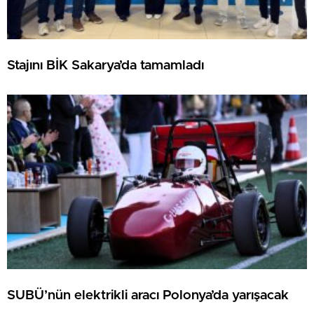
Stajını BİK Sakarya’da tamamladı
SUBÜ’nün elektrikli aracı Polonya’da yarışacak