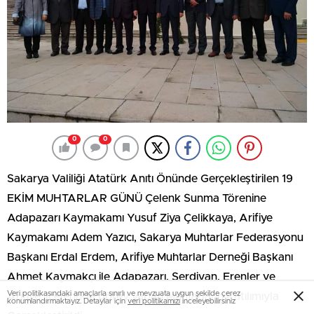
0
0
Sakarya Valiliği Atatürk Anıtı Önünde Gerçekleştirilen 19
EKİM MUHTARLAR GÜNÜ Çelenk Sunma Törenine
Adapazarı Kaymakamı Yusuf Ziya Çelikkaya, Arifiye
Kaymakamı Adem Yazıcı, Sakarya Muhtarlar Federasyonu
Başkanı Erdal Erdem, Arifiye Muhtarlar Derneği Başkanı
Ahmet Kaymakçı ile Adapazarı, Serdivan, Erenler ve
Veri politikasındaki amaçlarla sınırlı ve mevzuata uygun şekilde çerez
Arifiye ilçelerinde görev yapan Muhtarların Katılımıyla
konumlandırmaktayız. Detaylar için
veri politikamızı
inceleyebilirsiniz