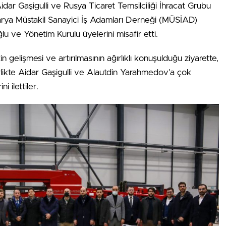
dar Gaşigulli ve Rusya Ticaret Temsilciliği İhracat Grubu
rya Müstakil Sanayici İş Adamları Derneği (MÜSİAD)
lu ve Yönetim Kurulu üyelerini misafir etti.
n gelişmesi ve artırılmasının ağırlıklı konuşulduğu ziyarette,
likte Aidar Gaşigulli ve Alautdin Yarahmedov’a çok
 ilettiler.