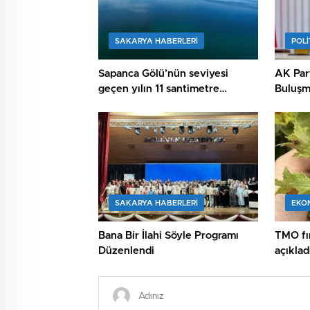
SAKARYA HABERLERI
POLİ
Sapanca Gölü’nün seviyesi
AK Part
geçen yılın 11 santimetre
Buluşm
üzerinde
SAKARYA HABERLERI
EKO
Bana Bir İlahi Söyle Programı
TMO fın
Düzenlendi
açıklad