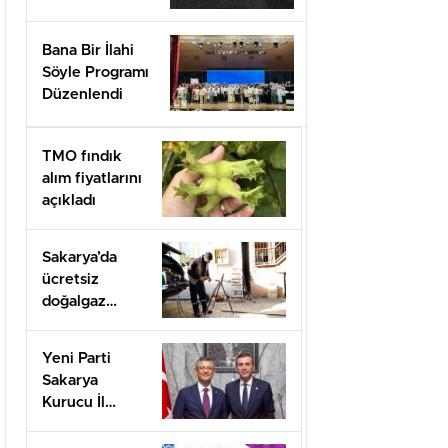
Bana Bir İlahi
Söyle Programı
Düzenlendi
TMO fındık
alım fiyatlarını
açıkladı
Sakarya’da
ücretsiz
doğalgaz
desteği için
başvurular
Yeni Parti
başladı
Sakarya
Kurucu İl
Başkanı olarak
görevlendirildi