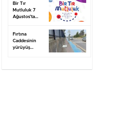
Bir Tır
Mutluluk 7
Ağustos’ta
Arifiye’de!
Fırtına
Caddesinin
yürüyüş
yolları ilgi
bekliyor!