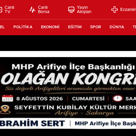
Canlı
Canlı
Yayın
Eczanel
TV
Borsa
Akışları
EL
POLİTİKA
EKONOMİ
EĞİTİM
SPOR
DÜNYA
T