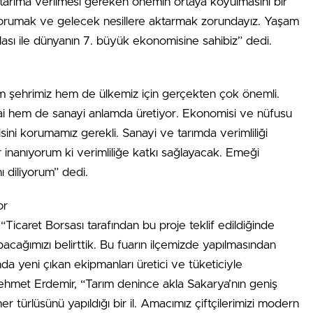
n tarıma verilmesi gereken önemin ortaya koyulmasını bir
korumak ve gelecek nesillere aktarmak zorundayız. Yaşam
ılası ile dünyanın 7. büyük ekonomisine sahibiz” dedi.
şehrimiz hem de ülkemiz için gerçekten çok önemli.
zirai hem de sanayi anlamda üretiyor. Ekonomisi ve nüfusu
sini korumamız gerekli. Sanayi ve tarımda verimliliği
 inanıyorum ki verimliliğe katkı sağlayacak. Emeği
ı diliyorum” dedi.
or
Ticaret Borsası tarafından bu proje teklif edildiğinde
cağımızı belirttik. Bu fuarın ilçemizde yapılmasından
a yeni çıkan ekipmanları üretici ve tüketiciyle
ehmet Erdemir, “Tarım denince akla Sakarya’nın geniş
er türlüsünü yapıldığı bir il. Amacımız çiftçilerimizi modern