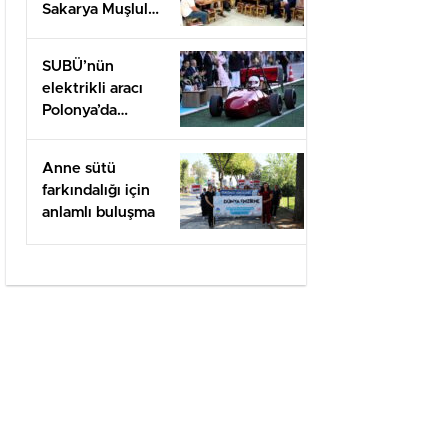
Sakarya Muşlular
Derneği’ne
ziyaret
SUBÜ’nün
elektrikli aracı
Polonya’da
yarışacak
Anne sütü
farkındalığı için
anlamlı buluşma