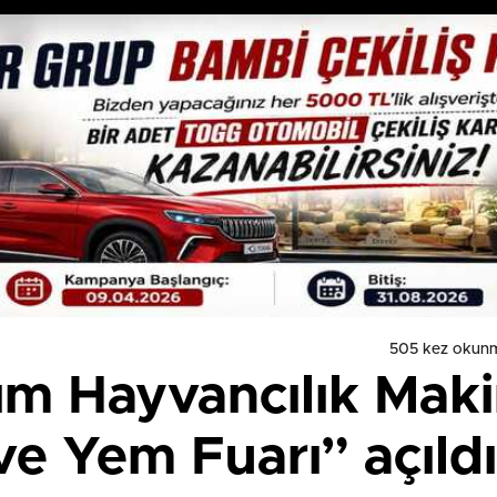
505 kez okun
ım Hayvancılık Maki
 ve Yem Fuarı” açıldı