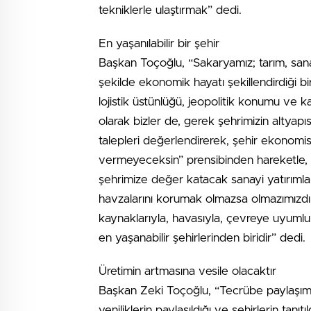
tekniklerle ulaştırmak” dedi.
En yaşanılabilir bir şehir
Başkan Toçoğlu, “Sakaryamız; tarım, sana
şekilde ekonomik hayatı şekillendirdiği bir 
lojistik üstünlüğü, jeopolitik konumu ve k
olarak bizler de, gerek şehrimizin altyapı
talepleri değerlendirerek, şehir ekonomis
vermeyeceksin” prensibinden hareketle,
şehrimize değer katacak sanayi yatırımlar
havzalarını korumak olmazsa olmazımızdır
kaynaklarıyla, havasıyla, çevreye uyumlu 
en yaşanabilir şehirlerinden biridir” dedi.
Üretimin artmasına vesile olacaktır
Başkan Zeki Toçoğlu, “Tecrübe paylaşımları
yeniliklerin paylaşıldığı ve şehirlerin tanıt