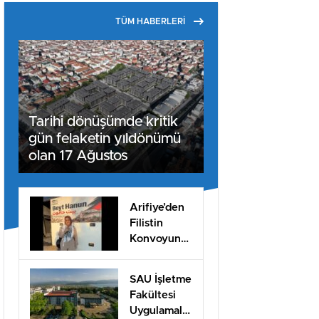
TÜM HABERLERİ
Tarihi dönüşümde kritik
gün felaketin yıldönümü
olan 17 Ağustos
Arifiye’den
Filistin
Konvoyuna
dahil oldu
SAU İşletme
Fakültesi
Uygulamalı