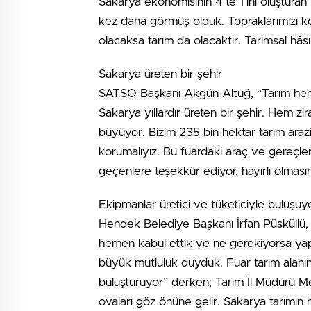
Sakarya ekonomisinin 4’te 1’ini oluştura
kez daha görmüş olduk. Topraklarımızı 
olacaksa tarım da olacaktır. Tarımsal hâs
Sakarya üreten bir şehir
SATSO Başkanı Akgün Altuğ, “Tarım hem 
Sakarya yıllardır üreten bir şehir. Hem 
büyüyor. Bizim 235 bin hektar tarım arazi
korumalıyız. Bu fuardaki araç ve gereçler
geçenlere teşekkür ediyor, hayırlı olmasın
Ekipmanlar üretici ve tüketiciyle buluşuy
Hendek Belediye Başkanı İrfan Püsküllü, “
hemen kabul ettik ve ne gerekiyorsa yapa
büyük mutluluk duyduk. Fuar tarım alanınd
buluşturuyor” derken; Tarım İl Müdürü M
ovaları göz önüne gelir. Sakarya tarımın h