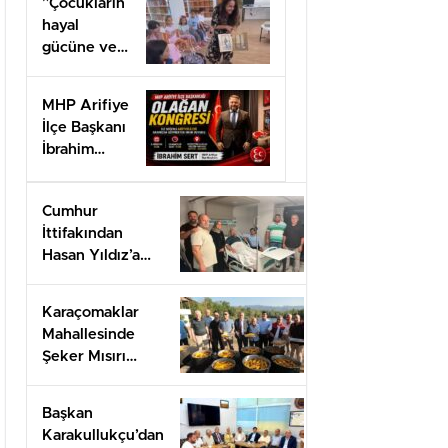
”Çocukların
hayal
gücüne ve
doğa
sevgisine
MHP Arifiye
ev sahipliği
İlçe Başkanı
yaptı.”
İbrahim
SERT’ten
Kongre
Cumhur
daveti
İttifakından
Hasan Yıldız’a
geçmiş olsun
ziyareti
Karaçomaklar
Mahallesinde
Şeker Mısırı
İkram programı
düzenlendi
Başkan
Karakullukçu’dan