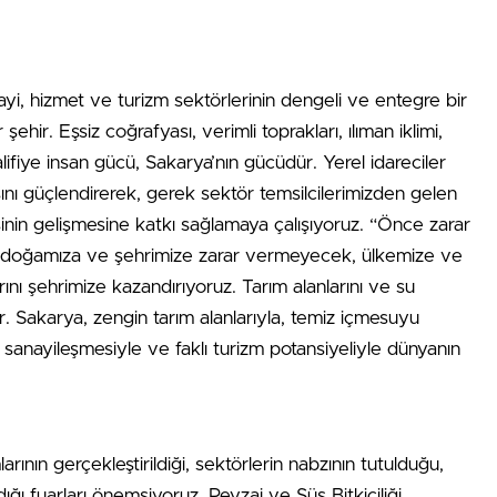
yi, hizmet ve turizm sektörlerinin dengeli ve entegre bir
şehir. Eşsiz coğrafyası, verimli toprakları, ılıman iklimi,
alifiye insan gücü, Sakarya’nın gücüdür. Yerel idareciler
sını güçlendirerek, gerek sektör temsilcilerimizden gelen
inin gelişmesine katkı sağlamaya çalışıyoruz. “Önce zarar
 doğamıza ve şehrimize zarar vermeyecek, ülkemize ve
ını şehrimize kazandırıyoruz. Tarım alanlarını ve su
. Sakarya, zengin tarım alanlarıyla, temiz içmesuyu
sanayileşmesiyle ve faklı turizm potansiyeliyle dünyanın
nın gerçekleştirildiği, sektörlerin nabzının tutulduğu,
ıldığı fuarları önemsiyoruz. Peyzaj ve Süs Bitkiciliği