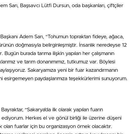
m Sarı, Başsavcı Lütfi Dursun, oda başkanları, çiftçiler
ı Başkanı Adem Sarı, “Tohumun topraktan fideye, ağaca,
rünün doğmasıyla belirginleşmiştir. İnsanlık neredeyse 12
r. Bugün burada tarıma ilişkin yapılan her çalışmanın
klarımız ve tarım donanımımız, tutkumuz var. Böylesi
zi paylaşıyoruz. Sakaryamıza yeni bir fuar kazandırmanın
ini esirgemeyen paydaşlarımıza teşekkürlerimi sunuyorum.
Bayraktar, “Sakarya’da ilk olarak yapılan fuarın
diyorum. Herkes el ve gönül birliği ile üzerine düşeni
 olan fuarlar için bu organizasyon örnek olacaktır.