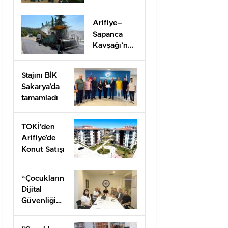
Eğitimle İş
Dünyasına
Arifiye–
Hazırlıyor
Sapanca
Kavşağı’nda
onarım
çalışması
Stajını BİK
Sakarya’da
tamamladı
TOKİ’den
Arifiye’de
Konut Satışı
“Çocukların
Dijital
Güvenliği
Öncelik
Olmalı”