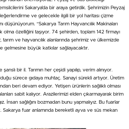
emsilcilerini Sakarya’da bir araya getirdik. Şehrimizin Peyzaj
 değerlendirme ve gelecekle ilgili bir yol haritası çizme
ını düşünüyorum. “Sakarya Tarım Hayvancılık Makinaları
ilk olma özelliğini taşıyor. 74 şehirden, toplam 142 firmayı
r, tarım ve hayvancılık alanlarında şehrimiz ve ülkemizde
ale gelmesine büyük katkılar sağlayacaktır.
şanslı bir il. Tarımın her çeşidi yapılıp, verim alınıyor.
duğu sürece gıdaya muhtaç. Sanayi sürekli artıyor. Üretim
ığından beri devam ediyor. Yetişen ürünlerin sağlıklı olması
anları sabit kalıyor. Arazilerimizi elden çıkarmayarak birim
ız. İnsan sağlığını bozmadan bunu yapmalıyız. Bu fuarlar
ırıyor. Sakarya fuar anlamında bereketli ayva ve süs mekan