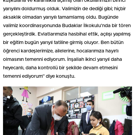
kuşkularla ve kararlılıkla açılmış olan okullarımızın birinci
yarıyılını doldurmuş olduk. Valimizin de dediği gibi; hiçbir
aksaklık olmadan yarıyılı tamamlamış oldu. Bugünde
valimiz koordinasyonunda Budaklar İlkokulu’nda bir tören
gerçekleştirdik. Evlatlarımızla hasbihal ettik, açılışı yapılmış
bir eğitim bugün yarıyıl tatiline girmiş oluyor. Ben bütün
öğrenci kardeşlerimize, ailelerine, hocalarımıza hayırlı
olmasının temenni ediyorum. İnşallah ikinci yarıyıl daha
heyecanlı, daha kontrollü bir şekilde devam etmesini
temenni ediyorum” diye konuştu.