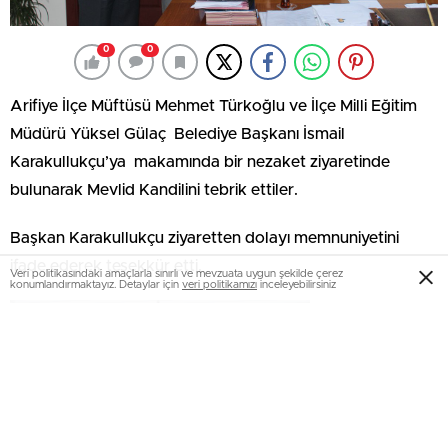
0
0
Arifiye İlçe Müftüsü Mehmet Türkoğlu ve İlçe Milli Eğitim
Müdürü Yüksel Gülaç Belediye Başkanı İsmail
Karakullukçu’ya makamında bir nezaket ziyaretinde
bulunarak Mevlid Kandilini tebrik ettiler.
Başkan Karakullukçu ziyaretten dolayı memnuniyetini
ifade ederek teşekkür etti.
Veri politikasındaki amaçlarla sınırlı ve mevzuata uygun şekilde çerez
konumlandırmaktayız. Detaylar için
veri politikamızı
inceleyebilirsiniz