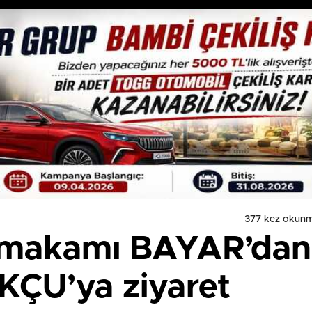
377 kez okunm
makamı BAYAR’dan
U’ya ziyaret