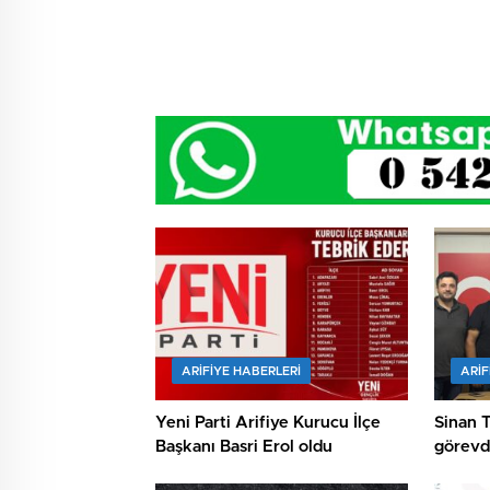
ARIFIYE HABERLERI
ARIF
Yeni Parti Arifiye Kurucu İlçe
Sinan 
Başkanı Basri Erol oldu
görevde
kutland