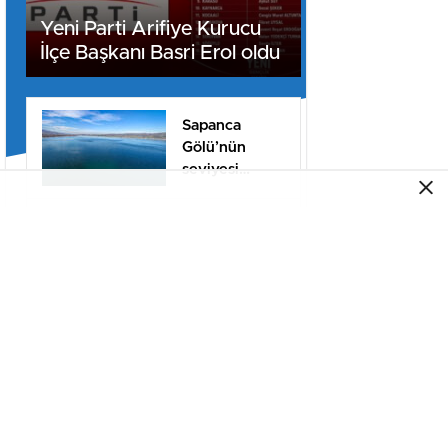
Yeni Parti Arifiye Kurucu
İlçe Başkanı Basri Erol oldu
Sapanca
Gölü’nün
seviyesi
geçen yılın 11
santimetre
AK Parti
üzerinde
Sakarya’da 25.
Yıl Buluşması
Düzenlenecek
Sinan Taha
Coşkun’un
görevdeki
1.yılı coşkuyla
kutlandı.
Hanlı Şehitler