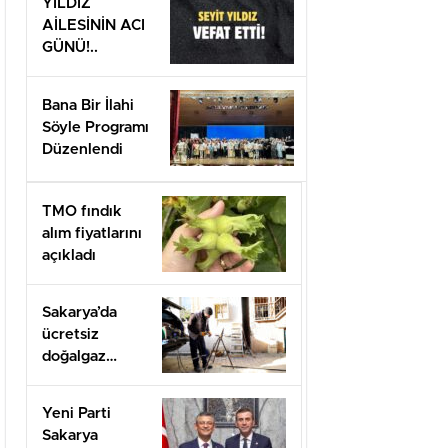
YILDIZ
AİLESİNİN ACI
GÜNÜ!..
Bana Bir İlahi
Söyle Programı
Düzenlendi
TMO fındık
alım fiyatlarını
açıkladı
Sakarya’da
ücretsiz
doğalgaz
desteği için
başvurular
Yeni Parti
başladı
Sakarya