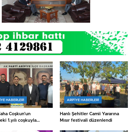
IYE HABERLERI
ARIFIYE HABERLERI
Taha Coşkun’un
Hanlı Şehitler Camii Yararına
ki 1.yılı coşkuyla
Mısır festivali düzenlendi
ı.