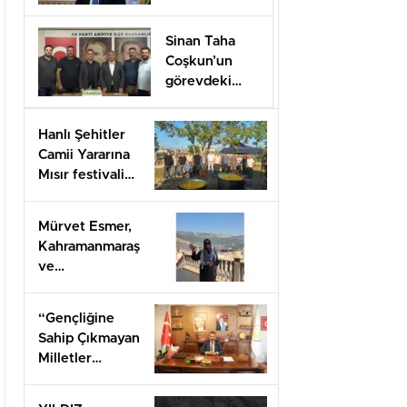
Düzenlenecek
Sinan Taha
Coşkun’un
görevdeki
1.yılı coşkuyla
kutlandı.
Hanlı Şehitler
Camii Yararına
Mısır festivali
düzenlendi
Mürvet Esmer,
Kahramanmaraş
ve
Gaziantep’ten
Arifiye’lilere
“Gençliğine
mesaj
Sahip Çıkmayan
gönderdi.
Milletler
Geleceğini İnşa
Edemez”