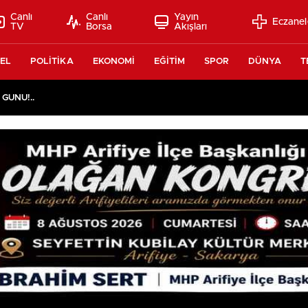
Canlı
Canlı
Yayın
Eczanel
TV
Borsa
Akışları
EL
POLİTİKA
EKONOMİ
EĞİTİM
SPOR
DÜNYA
T
 GÜNÜ!..