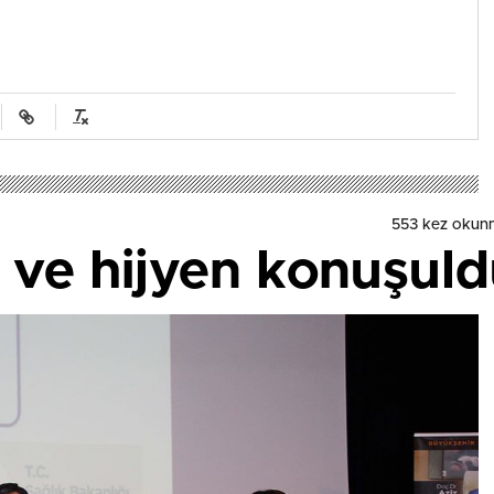
553 kez okun
ı ve hijyen konuşul