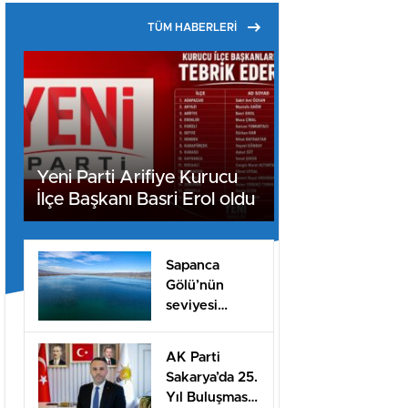
TÜM HABERLERİ
Yeni Parti Arifiye Kurucu
İlçe Başkanı Basri Erol oldu
Sapanca
Gölü’nün
seviyesi
geçen yılın 11
santimetre
AK Parti
üzerinde
Sakarya’da 25.
Yıl Buluşması