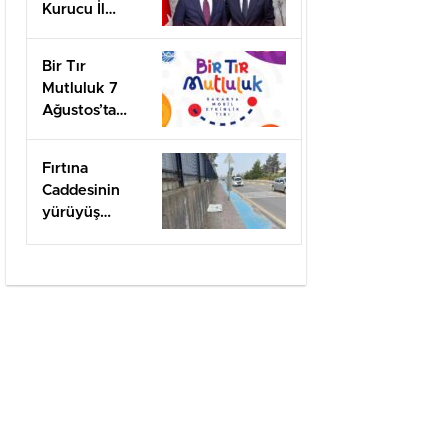
Kurucu İl
Başkanı olarak
görevlendirildi
Bir Tır
Mutluluk 7
Ağustos’ta
Arifiye’de!
Fırtına
Caddesinin
yürüyüş
yolları ilgi
bekliyor!