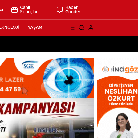
Canlı
Haber
er
Sonuçlar
Gönder
EKNOLOJİ
YAŞAM