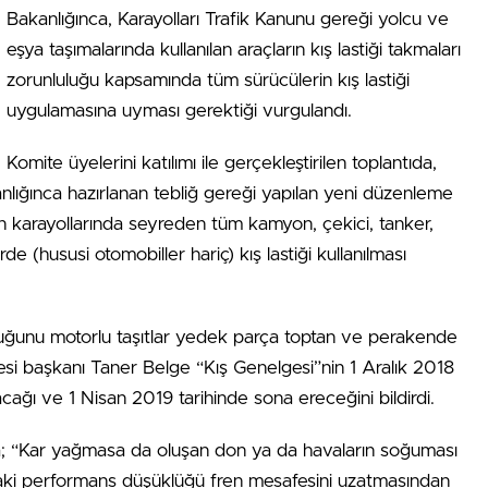
Bakanlığınca, Karayolları Trafik Kanunu gereği yolcu ve
eşya taşımalarında kullanılan araçların kış lastiği takmaları
zorunluluğu kapsamında tüm sürücülerin kış lastiği
uygulamasına uyması gerektiği vurgulandı.
Komite üyelerini katılımı ile gerçekleştirilen toplantıda,
lığınca hazırlanan tebliğ gereği yapılan yeni düzenleme
ın karayollarında seyreden tüm kamyon, çekici, tanker,
 (hususi otomobiller hariç) kış lastiği kullanılması
uğunu motorlu taşıtlar yedek parça toptan ve perakende
tesi başkanı Taner Belge “Kış Genelgesi”nin 1 Aralık 2018
cağı ve 1 Nisan 2019 tarihinde sona ereceğini bildirdi.
a; “Kar yağmasa da oluşan don ya da havaların soğuması
daki performans düşüklüğü fren mesafesini uzatmasından