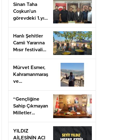
Sinan Taha
Coşkun’un
görevdeki 1.yılı
coşkuyla
kutlandı.
Hanlı Şehitler
Camii Yararına
Mısır festivali
düzenlendi
Mürvet Esmer,
Kahramanmaraş
ve
Gaziantep’ten
Arifiye’lilere
“Gençliğine
mesaj
Sahip Çıkmayan
gönderdi.
Milletler
Geleceğini İnşa
Edemez”
YILDIZ
AİLESİNİN ACI