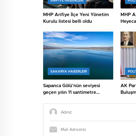
ARIFIYE HABERLERI
POLİ
MHP Arifiye İlçe Yeni Yönetim
MHP Ar
Kurulu listesi belli oldu
Heyeca
SAKARYA HABERLERI
POLİ
Sapanca Gölü’nün seviyesi
AK Part
geçen yılın 11 santimetre
Buluşm
üzerinde