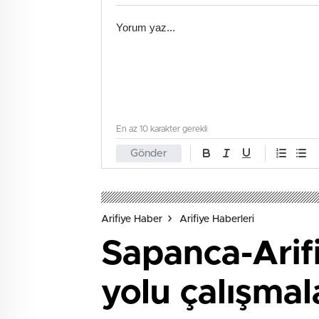
En az 10 karakter gerekli
Gönder
Arifiye Haber
Arifiye Haberleri
Sapanca-Arifi
yolu çalışmal