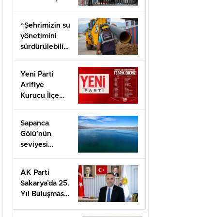
“Şehrimizin su
yönetimini
sürdürülebilir
hale taşımak
için
Yeni Parti
çalışıyoruz”
Arifiye
Kurucu İlçe
Başkanı Basri
Erol oldu
Sapanca
Gölü’nün
seviyesi
geçen yılın 11
santimetre
AK Parti
üzerinde
Sakarya’da 25.
Yıl Buluşması
Düzenlenecek