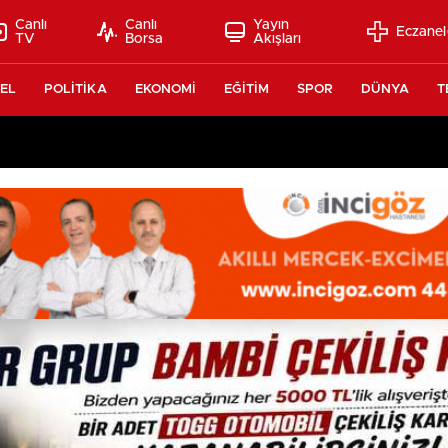
Canlı
Canlı
Yayın
Eczanel
TV
Borsa
Akışları
EL
POLİTİKA
EKONOMİ
EĞİTİM
SPOR
DÜNYA
T