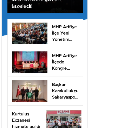
tazeledi!
MHP Arifiye
İlçe Yeni
Yönetim
Kurulu listesi
belli oldu
MHP Arifiye
İlçede
Kongre
Heyecanı
başladı
Başkan
Karakullukçu
Sakaryaspor
yönetimini
ağırladı
Kurtuluş
Eczanesi
hizmete açıldı