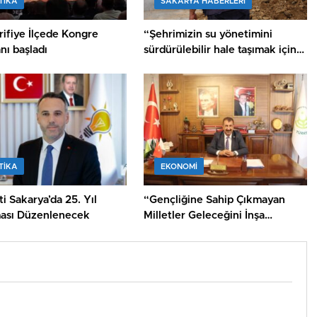
TİKA
SAKARYA HABERLERI
ifiye İlçede Kongre
“Şehrimizin su yönetimini
nı başladı
sürdürülebilir hale taşımak için
çalışıyoruz”
TİKA
EKONOMİ
i Sakarya’da 25. Yıl
“Gençliğine Sahip Çıkmayan
ası Düzenlenecek
Milletler Geleceğini İnşa
Edemez”