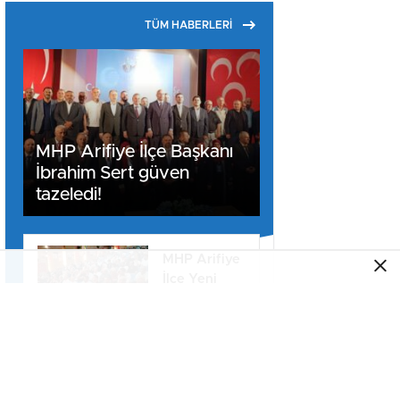
TÜM HABERLERİ
MHP Arifiye İlçe Başkanı
İbrahim Sert güven
tazeledi!
MHP Arifiye
İlçe Yeni
Yönetim
Kurulu listesi
belli oldu
MHP Arifiye
İlçede
Kongre