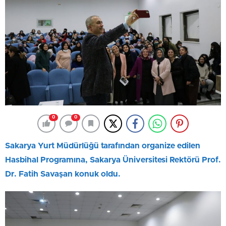
0
0
Sakarya Yurt Müdürlüğü tarafından organize edilen
Hasbihal Programına, Sakarya Üniversitesi Rektörü Prof.
Dr. Fatih Savaşan konuk oldu.