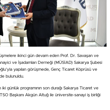
k görüşmelere ikinci gün devam eden Prof. Dr. Savaşan ve
 Sanayici ve İşadamları Derneği (MÜSİAD) Sakarya Şubesi
noğlu’yla yapılan görüşmede, Genç Ticaret Köprüsü ve
nde bulunuldu.
n iki günlük programının son durağı Sakarya Ticaret ve
SO Başkanı Akgün Altuğ ile üniversite-sanayi iş birliği