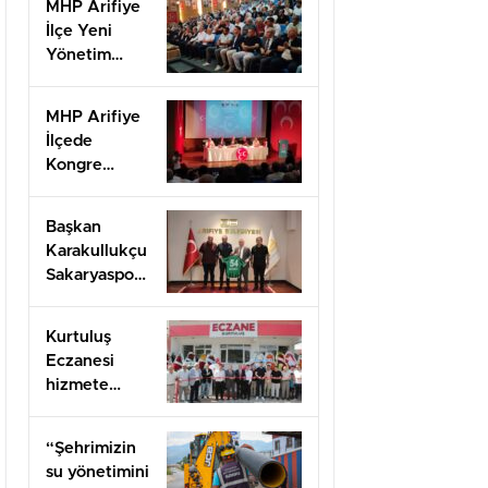
MHP Arifiye
İlçe Yeni
Yönetim
Kurulu listesi
belli oldu
MHP Arifiye
İlçede
Kongre
Heyecanı
başladı
Başkan
Karakullukçu
Sakaryaspor
yönetimini
ağırladı
Kurtuluş
Eczanesi
hizmete
açıldı
“Şehrimizin
su yönetimini