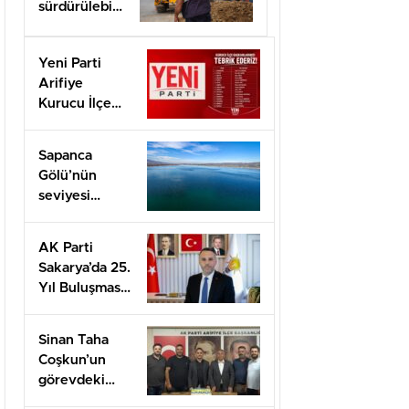
sürdürülebilir
hale taşımak
için
Yeni Parti
çalışıyoruz”
Arifiye
Kurucu İlçe
Başkanı Basri
Erol oldu
Sapanca
Gölü’nün
seviyesi
geçen yılın 11
santimetre
AK Parti
üzerinde
Sakarya’da 25.
Yıl Buluşması
Düzenlenecek
Sinan Taha
Coşkun’un
görevdeki
1.yılı coşkuyla