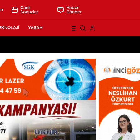
Canlı
Haber
er
Sonuçlar
Gönder
EKNOLOJİ
YAŞAM