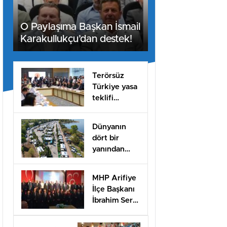
O Paylaşıma Başkan İsmail
Karakullukçu’dan destek!
Terörsüz
Türkiye yasa
teklifi
komisyondan
geçti
Dünyanın
dört bir
yanından
misafirleri
ağırlayacak
MHP Arifiye
dev fuar için
İlçe Başkanı
geri sayım
İbrahim Sert
güven
tazeledi!