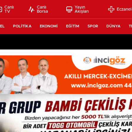
Canlı
Canlı
Yayın
Eczanel
TV
Borsa
Akışları
EL
POLİTİKA
EKONOMİ
EĞİTİM
SPOR
DÜNYA
T