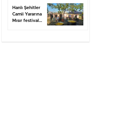
kutlandı.
Hanlı Şehitler
Camii Yararına
Mısır festivali
düzenlendi