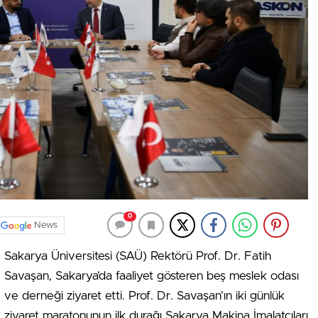
0
News
Sakarya Üniversitesi (SAÜ) Rektörü Prof. Dr. Fatih
Savaşan, Sakarya’da faaliyet gösteren beş meslek odası
ve derneği ziyaret etti. Prof. Dr. Savaşan’ın iki günlük
ziyaret maratonunun ilk durağı Sakarya Makina İmalatçıları