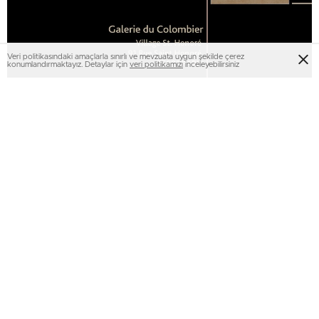
Veri politikasındaki amaçlarla sınırlı ve mevzuata uygun şekilde çerez
konumlandırmaktayız. Detaylar için
veri politikamızı
inceleyebilirsiniz
0
0
Sakarya Üniversitesi Sanat Tasarım ve Mimarlık Fakültesi
Geleneksel Türk Sanatları Bölümü öğretim üyelerinden
Doç. M. Hülya Doğru’nun dördüncü kişisel sergisi “Noms
de la Nature” (İsimleri Doğadan), Armand Berberyan’ın
küratörlüğünde 15-22 Kasım 2018 tarihleri arasında
Paris’te bulunan Galerie du Colombier’de izleyicileriyle
buluşacak.
28 eserin yer aldığı sergide, stilize, yarı stilize, natüralist
üsluptaki lale, gül ve gelincik çiçekleri sembolik anlamlar
içeriyor. Eserlerin zeminleri ebru ve sanatçının kendisinin