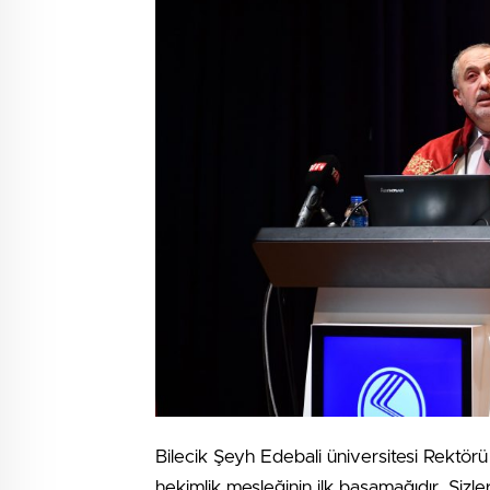
Bilecik Şeyh Edebali üniversitesi Rektörü
hekimlik mesleğinin ilk basamağıdır. Sizle