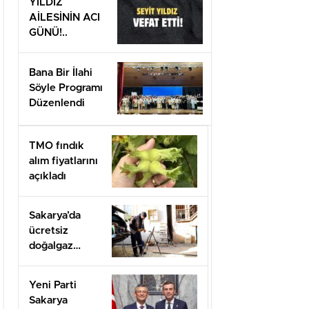
YILDIZ
AİLESİNİN ACI
GÜNÜ!..
Bana Bir İlahi
Söyle Programı
Düzenlendi
TMO fındık
alım fiyatlarını
açıkladı
Sakarya’da
ücretsiz
doğalgaz
desteği için
başvurular
Yeni Parti
başladı
Sakarya