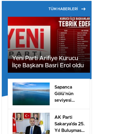
TÜM HABERLERİ
Yeni Parti Arifiye Kurucu
İlçe Başkanı Basri Erol oldu
Sapanca
Gölü’nün
seviyesi
geçen yılın 11
santimetre
AK Parti
üzerinde
Sakarya’da 25.
Yıl Buluşması