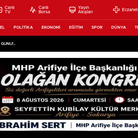
Canlı
Canlı
Yayın
Eczanel
TV
Borsa
Akışları
EL
POLİTİKA
EKONOMİ
EĞİTİM
SPOR
DÜNYA
T
 GÜNÜ!..