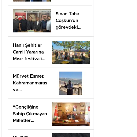
Düzenlenecek
Sinan Taha
Coşkun’un
görevdeki
1.yılı coşkuyla
kutlandı.
Hanlı Şehitler
Camii Yararına
Mısır festivali
düzenlendi
Mürvet Esmer,
Kahramanmaraş
ve
Gaziantep’ten
Arifiye’lilere
“Gençliğine
mesaj
Sahip Çıkmayan
gönderdi.
Milletler
Geleceğini İnşa
Edemez”