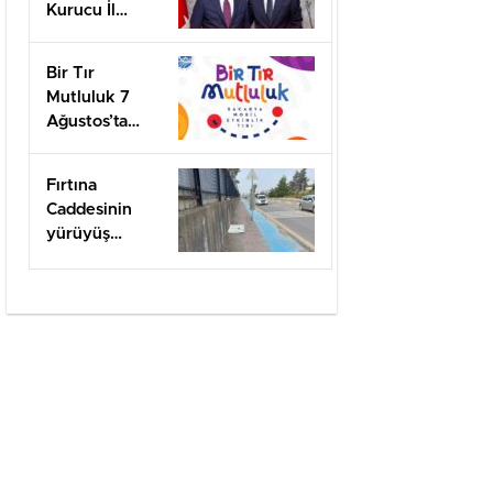
Kurucu İl
Başkanı olarak
görevlendirildi
Bir Tır
Mutluluk 7
Ağustos’ta
Arifiye’de!
Fırtına
Caddesinin
yürüyüş
yolları ilgi
bekliyor!