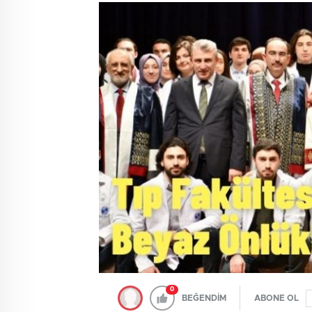
0
BEĞENDİM
ABONE OL