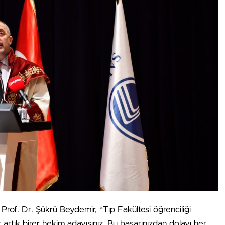
 Prof. Dr. Şükrü Beydemir, “Tıp Fakültesi öğrenciliği
r artık birer hekim adayısınız. Bu başarınızdan dolayı her