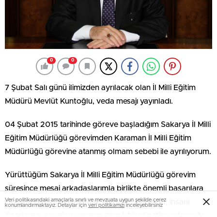
0
0
7 Şubat Salı günü ilimizden ayrılacak olan İl Milli Eğitim
Müdürü Mevlüt Kuntoğlu, veda mesajı yayınladı.
04 Şubat 2015 tarihinde göreve başladığım Sakarya İl Milli
Eğitim Müdürlüğü görevimden Karaman İl Milli Eğitim
Müdürlüğü görevine atanmış olmam sebebi ile ayrılıyorum.
Yürüttüğüm Sakarya İl Milli Eğitim Müdürlüğü görevim
süresince mesai arkadaşlarımla birlikte önemli başarılara
Veri politikasındaki amaçlarla sınırlı ve mevzuata uygun şekilde çerez
imza attığımıza inanıyorum. Görevim sırasında; insanı
konumlandırmaktayız. Detaylar için
veri politikamızı
inceleyebilirsiniz
önceleyen, sevgi ve saygıya dayalı bir yönetim anlayışı ile