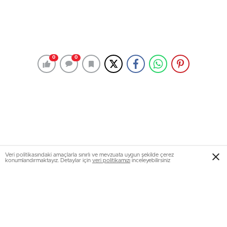
0
0
Veri politikasındaki amaçlarla sınırlı ve mevzuata uygun şekilde çerez
konumlandırmaktayız. Detaylar için
veri politikamızı
inceleyebilirsiniz
Vali Coş, bugün Cuma Namazı sonrası Orman Bölge
Müdürlüğü ve 15 Temmuz Camili Mahalle Muhtarlığının