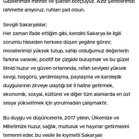
Gazilerimize minnet ve şükran borçluyuz. Aziz Şehitlerimizi
rahmetle anıyoruz, ruhları şad olsun.
Sevgili Sakaryalılar;
Her zaman ifade ettiğim gibi, kendini Sakarya ile ilgili
sorumlu hisseden herkese düşen yegâne görev;
morallerimizi yüksek tutup, sahip olduğumuz değerlerin
farkına vararak, pozitif bir çizgide buluşmak ve bu güzel
İlimizi huzur ve güven ortamında, refah seviyesi yüksek
sevgi, hoşgörü, yardımlaşma, paylaşma ve kardeşlik
duygularının zirveye ulaştığı bir İl haline getirmek,
ekonomik, sosyal, kültürel ve diğer tüm alanlarda en üst
sıraya yükseltmek için yorulmadan çalışmaktır.
Bu duygu ve düşüncelerle, 2017 yılının, Ülkemize ve
Milletimize huzur, sağlık, mutluluk ve hayırlar getirmesini
temenni eder, bu vesile ile kıymetli Sakaryalı