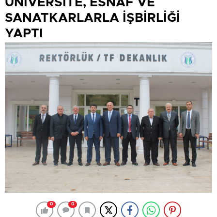
ÜNİVERSİTE, ESNAF VE
SANATKARLARLA İŞBİRLİĞİ
YAPTI
0
0