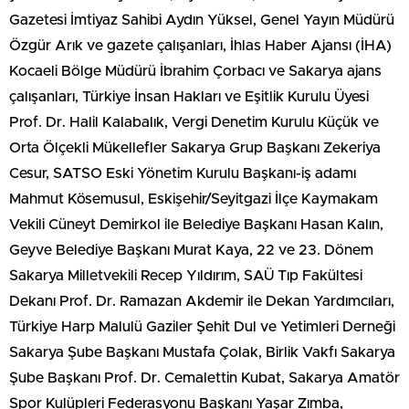
Gazetesi İmtiyaz Sahibi Aydın Yüksel, Genel Yayın Müdürü
Özgür Arık ve gazete çalışanları, İhlas Haber Ajansı (İHA)
Kocaeli Bölge Müdürü İbrahim Çorbacı ve Sakarya ajans
çalışanları, Türkiye İnsan Hakları ve Eşitlik Kurulu Üyesi
Prof. Dr. Halil Kalabalık, Vergi Denetim Kurulu Küçük ve
Orta Ölçekli Mükellefler Sakarya Grup Başkanı Zekeriya
Cesur, SATSO Eski Yönetim Kurulu Başkanı-iş adamı
Mahmut Kösemusul, Eskişehir/Seyitgazi İlçe Kaymakam
Vekili Cüneyt Demirkol ile Belediye Başkanı Hasan Kalın,
Geyve Belediye Başkanı Murat Kaya, 22 ve 23. Dönem
Sakarya Milletvekili Recep Yıldırım, SAÜ Tıp Fakültesi
Dekanı Prof. Dr. Ramazan Akdemir ile Dekan Yardımcıları,
Türkiye Harp Malulü Gaziler Şehit Dul ve Yetimleri Derneği
Sakarya Şube Başkanı Mustafa Çolak, Birlik Vakfı Sakarya
Şube Başkanı Prof. Dr. Cemalettin Kubat, Sakarya Amatör
Spor Kulüpleri Federasyonu Başkanı Yaşar Zımba,