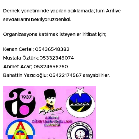
Dernek yönetiminde yapılan açıklamada,’tüm Arifiye
sevdalılarını bekliyoruz’denildi.
Organizasyona katılmak isteyenler iritibat için;
Kenan Certel; 05436548382
Mustafa Öztürk;05332345074
Ahmet Acar; 05324656760
Bahattin Yazıcıoğlu; 05422174567 arayabilirler.