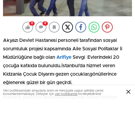
0
0
Akyazı Devlet Hastanesi personeli tarafından sosyal
sorumluluk projesi kapsamında Aile Sosyal Politaklar İl
Müdürlüğüne bağlı olan
Arifiye
Sevgi Evlerindeki 20
çocuğa katkıda bulunuldu.İstanbul’da hizmet veren
Kidzania Çocuk Diyarını gezen çocuklar,gönüllerince
eğlenerek güzel bir gün geçirdi.
Veri politikasındaki amaçlarla sınırlı ve mevzuata uygun şekilde çerez
konumlandırmaktayız. Detaylar için
veri politikamızı
inceleyebilirsiniz
Hastane yönetimi tarafından organize edilen projeye
destek veren hastane personeli birlik ve beraberlik
içerisinde anlamlı bir projeye destek olmanın mutluluğunu
yaşadı