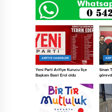
ARIFIYE HABERLERI
ARIF
Yeni Parti Arifiye Kurucu İlçe
Sinan 
Başkanı Basri Erol oldu
görevde
kutland