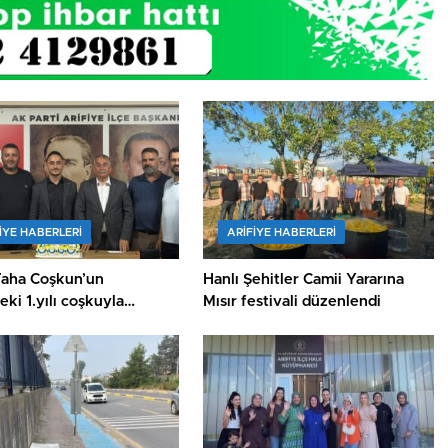
IYE HABERLERI
ARIFIYE HABERLERI
Taha Coşkun’un
Hanlı Şehitler Camii Yararına
ki 1.yılı coşkuyla
Mısır festivali düzenlendi
ı.