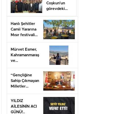
Coşkun’un
görevdeki
1.yılı coşkuyla
kutlandı.
Hanlı Şehitler
Camii Yararına
Mısır festivali
düzenlendi
Mürvet Esmer,
Kahramanmaraş
ve
Gaziantep’ten
Arifiye’lilere
“Gençliğine
mesaj
Sahip Çıkmayan
gönderdi.
Milletler
Geleceğini İnşa
Edemez”
YILDIZ
AİLESİNİN ACI
GÜNÜ!..