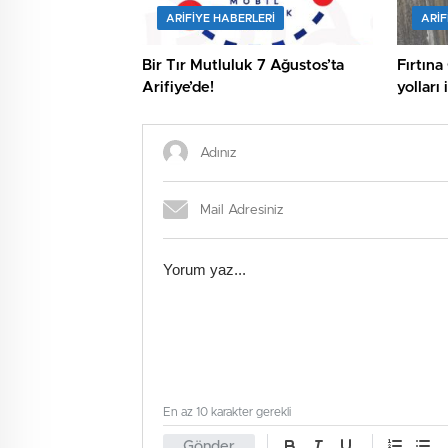
ARIFIYE HABERLERI
ARIF
Bir Tır Mutluluk 7 Ağustos’ta
Fırtına
Arifiye’de!
yolları 
En az 10 karakter gerekli
Gönder