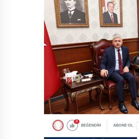
0
BEĞENDİM
ABONE OL