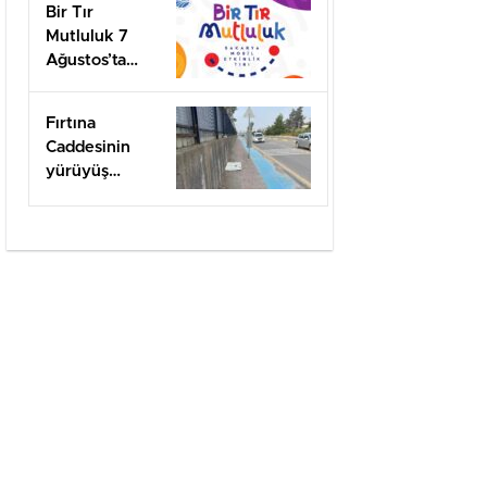
Bir Tır
Mutluluk 7
Ağustos’ta
Arifiye’de!
Fırtına
Caddesinin
yürüyüş
yolları ilgi
bekliyor!