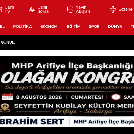
Canlı
Canlı
Yayın
Eczanel
TV
Borsa
Akışları
EL
POLİTİKA
EKONOMİ
EĞİTİM
SPOR
DÜNYA
T
 GÜNÜ!..