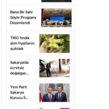
Bana Bir İlahi
Söyle Programı
Düzenlendi
TMO fındık
alım fiyatlarını
açıkladı
Sakarya’da
ücretsiz
doğalgaz
desteği için
başvurular
Yeni Parti
başladı
Sakarya
Kurucu İl
Başkanı olarak
görevlendirildi