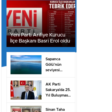
Yeni Parti Arifiye Kurucu
İlçe Başkanı Basri Erol oldu
Sapanca
Gölü’nün
seviyesi
geçen yılın 11
santimetre
AK Parti
üzerinde
Sakarya’da 25.
Yıl Buluşması
Düzenlenecek
Sinan Taha