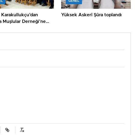
EL
GENEL
 Karakullukçu’dan
Yüksek Askerî Şûra toplandı
a Muşlular Derneği’ne