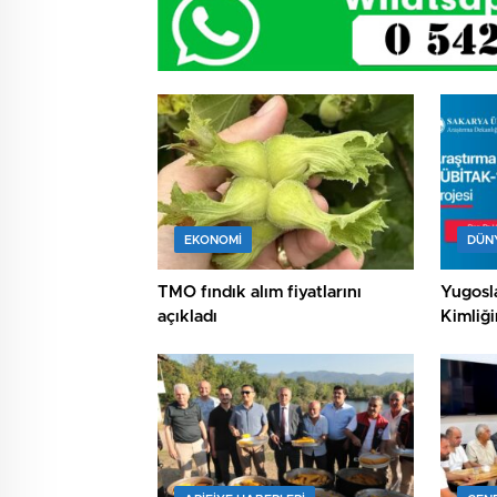
EKONOMİ
DÜN
TMO fındık alım fiyatlarını
Yugosl
açıkladı
Kimliğ
Desteğ