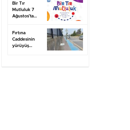
Bir Tır
Mutluluk 7
Ağustos’ta
Arifiye’de!
Fırtına
Caddesinin
yürüyüş
yolları ilgi
bekliyor!