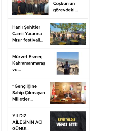
Coşkun’un
görevdeki
1.yılı coşkuyla
kutlandı.
Hanlı Şehitler
Camii Yararına
Mısır festivali
düzenlendi
Mürvet Esmer,
Kahramanmaraş
ve
Gaziantep’ten
Arifiye’lilere
“Gençliğine
mesaj
Sahip Çıkmayan
gönderdi.
Milletler
Geleceğini İnşa
Edemez”
YILDIZ
AİLESİNİN ACI
GÜNÜ!..