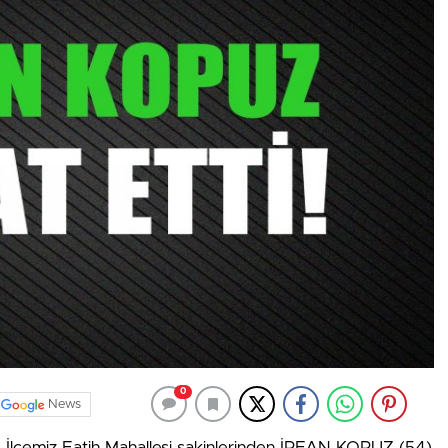
0
News
İlçemiz Fatih Mahallesi sakinlerinden İRFAN KOPUZ (54)