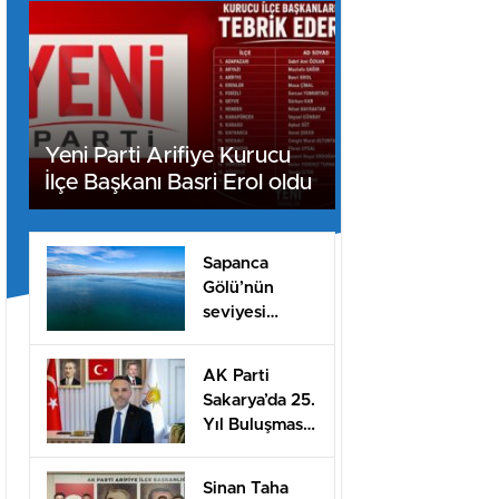
Yeni Parti Arifiye Kurucu
İlçe Başkanı Basri Erol oldu
Sapanca
Gölü’nün
seviyesi
geçen yılın 11
santimetre
AK Parti
üzerinde
Sakarya’da 25.
Yıl Buluşması
Düzenlenecek
Sinan Taha