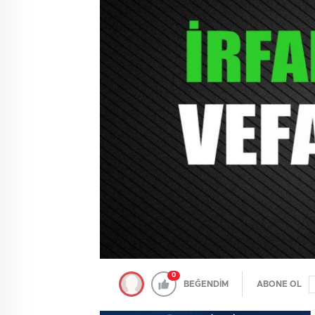
0
BEĞENDİM
ABONE OL