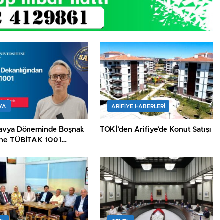
YA
ARIFIYE HABERLERI
avya Döneminde Boşnak
TOKİ’den Arifiye’de Konut Satışı
ine TÜBİTAK 1001
i