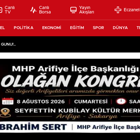
Canlı
Canlı
Yayın
Eczanel
TV
Borsa
Akışları
EL
POLİTİKA
EKONOMİ
EĞİTİM
SPOR
DÜNYA
T
 GÜNÜ!..