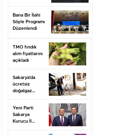
Bana Bir İlahi
Söyle Programı
Düzenlendi
TMO fındık
alım fiyatlarını
açıkladı
Sakarya’da
ücretsiz
doğalgaz
desteği için
başvurular
Yeni Parti
başladı
Sakarya
Kurucu İl
Başkanı olarak
görevlendirildi