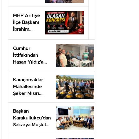
doğa
sevgisine
MHP Arifiye
ev sahipliği
İlçe Başkanı
yaptı.”
İbrahim
SERT’ten
Kongre
Cumhur
daveti
İttifakından
Hasan Yıldız’a
geçmiş olsun
ziyareti
Karaçomaklar
Mahallesinde
Şeker Mısırı
İkram programı
düzenlendi
Başkan
Karakullukçu’dan
Sakarya Muşlular
Derneği’ne
ziyaret