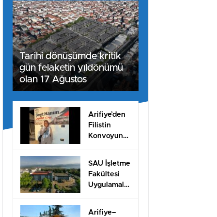
Tarihi dönüşümde kritik
gün felaketin yıldönümü
olan 17 Ağustos
Arifiye’den
Filistin
Konvoyuna
dahil oldu
SAU İşletme
Fakültesi
Uygulamalı
Eğitimle İş
Dünyasına
Arifiye–
Hazırlıyor