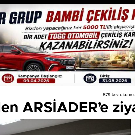
579 kez okunmu
den ARSİADER’e ziy