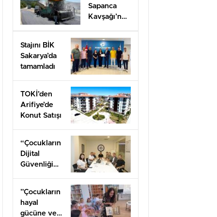
Sapanca
Kavşağı’nda
onarım
çalışması
Stajını BİK
Sakarya’da
tamamladı
TOKİ’den
Arifiye’de
Konut Satışı
“Çocukların
Dijital
Güvenliği
Öncelik
Olmalı”
”Çocukların
hayal
gücüne ve