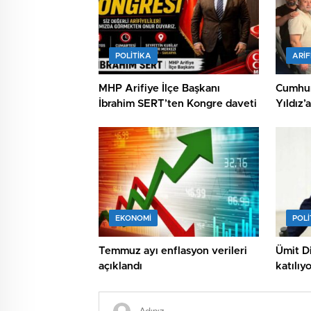
POLİTİKA
ARIF
MHP Arifiye İlçe Başkanı
Cumhur
İbrahim SERT’ten Kongre daveti
Yıldız’
EKONOMİ
POLİ
Temmuz ayı enflasyon verileri
Ümit Di
açıklandı
katılıy