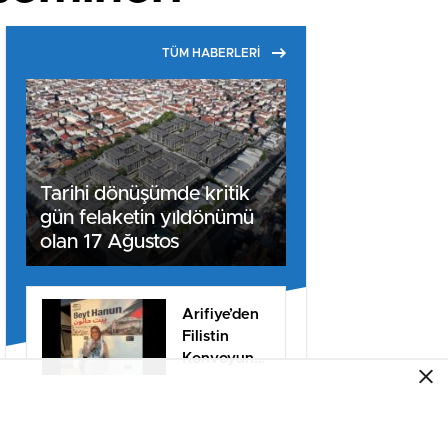
TÜM HABERLERİ
Tarihi dönüşümde kritik
gün felaketin yıldönümü
olan 17 Ağustos
Arifiye’den
Filistin
Konvoyuna
dahil oldu
SAU İşletme
Fakültesi