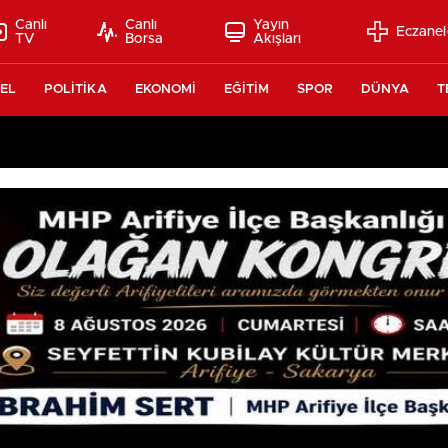
Canlı
Canlı
Yayın
Eczanel
TV
Borsa
Akışları
EL
POLİTİKA
EKONOMİ
EĞİTİM
SPOR
DÜNYA
T