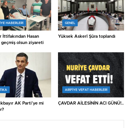
IYE HABERLERI
GENEL
 İttifakından Hasan
Yüksek Askerî Şûra toplandı
a geçmiş olsun ziyareti
TİKA
ARIFIYE VEFAT HABERLERI
kbayır AK Parti’ye mi
ÇAVDAR AİLESİNİN ACI GÜNÜ!..
or?